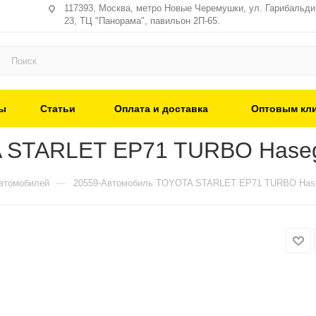
117393, Москва, метро Новые Черемушки, ул. Гарибальди,
23, ТЦ "Панорама", павильон 2П-65.
ы
Статьи
Оплата и доставка
Оптовым кл
 STARLET EP71 TURBO Haseg
—
втомобилей
20559-Автомобиль TOYOTA STARLET EP71 TURBO Hase