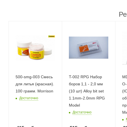
Ре
500-smg-003 Смесь
T-002 RPG Набор
MD
для литья (красная).
боров 1,1 - 2,0 мм
O-
100 грамм. Morrison
(10 шт) Alloy bit set
(I
1.1mm-2.0mm RPG
об
Достаточно
Model
пр
Ми
Достаточно