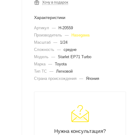
Хочу в подарок
Характеристики
Артикул
—
H-20559
Производитель
—
Hasegawa
Масштаб
—
1/24
Сложность
—
средне
Модель
—
Starlet EP71 Turbo
Марка
—
Toyota
Тип ТС
—
Легковой
Страна происхождения
—
Япония
Нужна консультация?