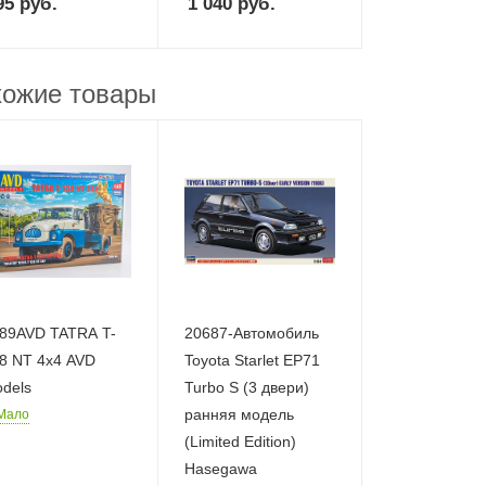
95
руб.
1 040
руб.
ожие товары
89AVD TATRA T-
20687-Автомобиль
8 NT 4x4 AVD
Toyota Starlet EP71
dels
Turbo S (3 двери)
ранняя модель
Мало
(Limited Edition)
Hasegawa