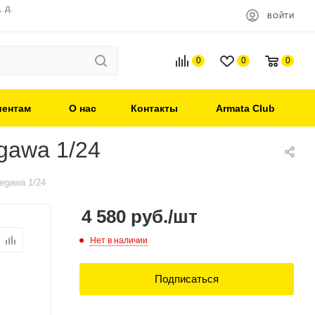
 д.
ВОЙТИ
0
0
0
иентам
О нас
Контакты
Armata Club
awa 1/24
gawa 1/24
4 580
руб.
/шт
Нет в наличии
Подписаться