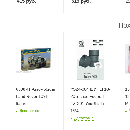
415
руб.
515
руб.
2
Пох
6508ИТ Автомобиль
YS24-004 ШИНЫ 18-
15
Land Rover 1091
20 inches Federal
13
Italeri
FZ-201 YourScale
Mo
1/24
Достаточно
Достаточно