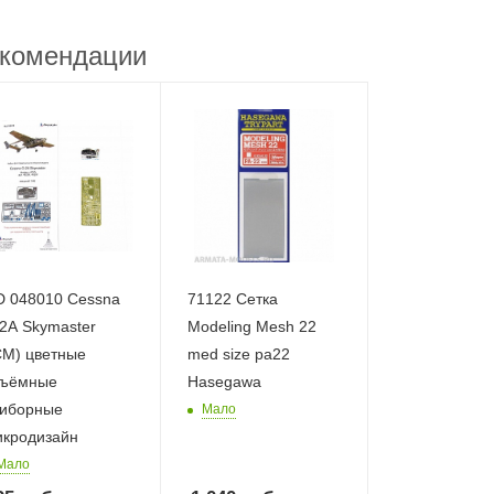
комендации
 048010 Cessna
71122 Сетка
2A Skymaster
Modeling Mesh 22
CM) цветные
med size pa22
ъёмные
Hasegawa
иборные
Мало
кродизайн
Мало