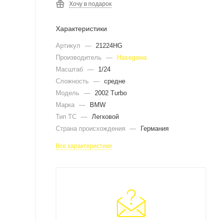
Хочу в подарок
Характеристики
Артикул
—
21224HG
Производитель
—
Hasegawa
Масштаб
—
1/24
Сложность
—
средне
Модель
—
2002 Turbo
Марка
—
BMW
Тип ТС
—
Легковой
Страна происхождения
—
Германия
Все характеристики