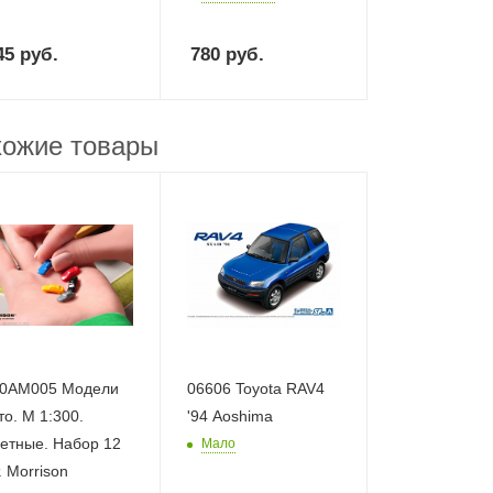
45
руб.
780
руб.
ожие товары
AM005 Модели
06606 Toyota RAV4
то. М 1:300.
'94 Aoshima
етные. Набор 12
Мало
. Morrison