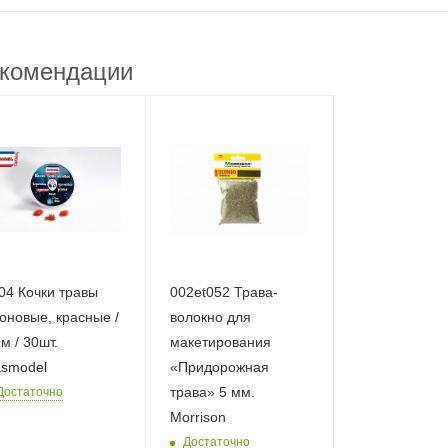
комендации
04 Кочки травы
002et052 Трава-
оновые, красные /
волокно для
м / 30шт.
макетирования
smodel
«Придорожная
трава» 5 мм.
Достаточно
Morrison
Достаточно