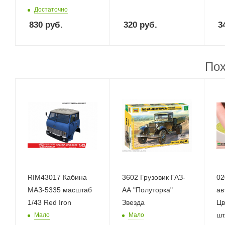
Достаточно
830
руб.
320
руб.
3
Пох
RIM43017 Кабина
3602 Грузовик ГАЗ-
020
МАЗ-5335 масштаб
АА "Полуторка"
ав
1/43 Red Iron
Звезда
Цв
шт
Мало
Мало