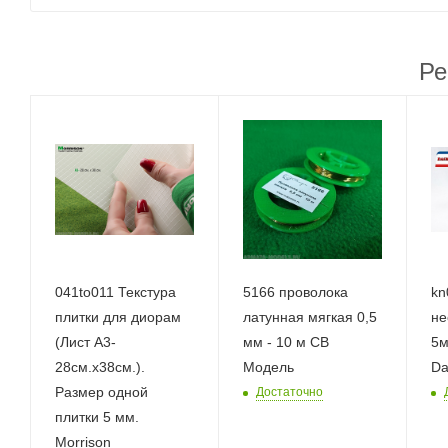
Ре
041to011 Текстура
5166 проволока
kn
плитки для диорам
латунная мягкая 0,5
не
(Лист А3-
мм - 10 м СВ
5м
28см.х38см.).
Модель
Da
Размер одной
Достаточно
плитки 5 мм.
Morrison