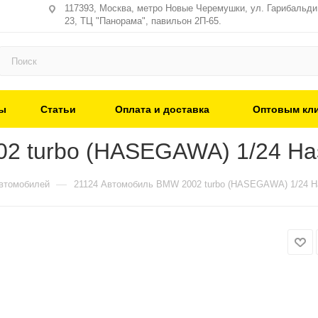
117393, Москва, метро Новые Черемушки, ул. Гарибальди,
23, ТЦ "Панорама", павильон 2П-65.
ы
Статьи
Оплата и доставка
Оптовым кл
2 turbo (HASEGAWA) 1/24 Ha
—
втомобилей
21124 Автомобиль BMW 2002 turbo (HASEGAWA) 1/24 H