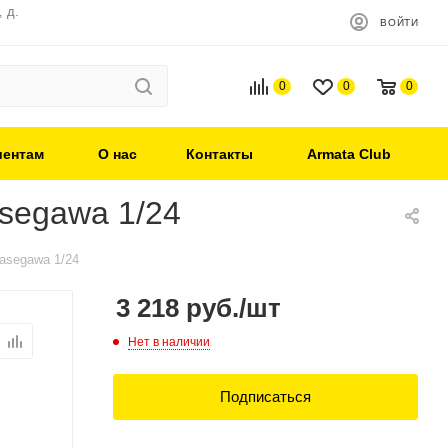
 д.
ВОЙТИ
0
0
0
иентам
О нас
Контакты
Armata Club
segawa 1/24
asegawa 1/24
3 218
руб.
/шт
Нет в наличии
Подписаться