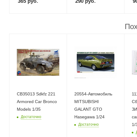
365
руб.
290
руб.
9
Пох
CB35013 Sdkfz 221
20554-Автомобиль
11
Armored Car Bronco
MITSUBISHI
Сб
Models 1/35
GALANT GTO
ЗИ
Hasegawa 1/24
са
Достаточно
1/
Достаточно