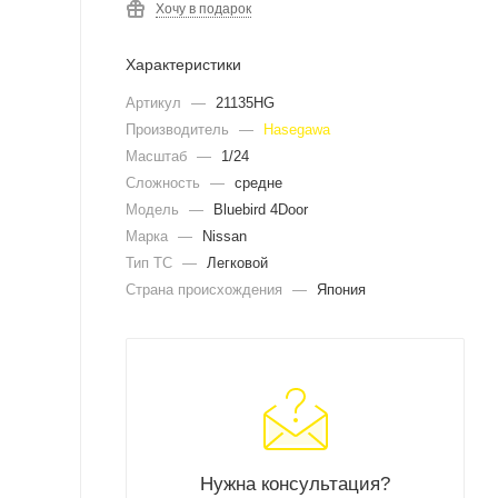
Хочу в подарок
Характеристики
Артикул
—
21135HG
Производитель
—
Hasegawa
Масштаб
—
1/24
Сложность
—
средне
Модель
—
Bluebird 4Door
Марка
—
Nissan
Тип ТС
—
Легковой
Страна происхождения
—
Япония
Нужна консультация?