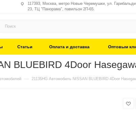
117393, Москва, метро Новые Черемушки, ул. Гарибальди,
23, ТЦ "Панорама", павильон 2П-65.
ы
Статьи
Оплата и доставка
Оптовым кл
AN BLUEBIRD 4Door Hasegawa
—
втомобилей
21135HG Автомобиль NISSAN BLUEBIRD 4Door Hasegaw