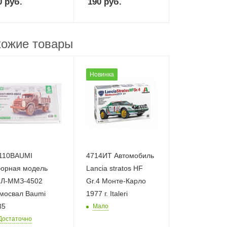
0
руб.
190
руб.
ожие товары
Новинка
110BAUMI
4714ИТ Автомобиль
орная модель
Lancia stratos HF
Л-ММЗ-4502
Gr.4 Монте-Карло
мосвал Baumi
1977 г. Italeri
35
Мало
Достаточно