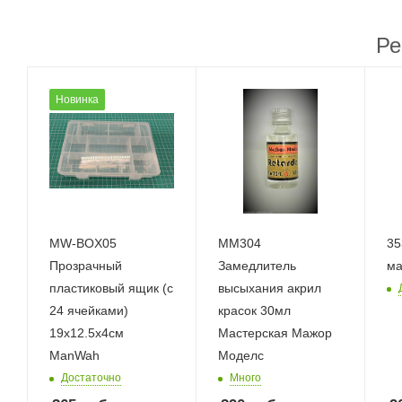
Ре
Новинка
MW-BOX05
ММ304
35
Прозрачный
Замедлитель
м
пластиковый ящик (с
высыхания акрил
24 ячейками)
красок 30мл
19х12.5х4см
Мастерская Мажор
ManWah
Моделс
Достаточно
Много