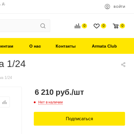
 д.
ВОЙТИ
0
0
0
иентам
О нас
Контакты
Armata Club
 1/24
a 1/24
6 210
руб.
/шт
Нет в наличии
Подписаться