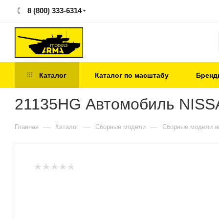
8 (800) 333-6314
Каталог
Каталог по масштабу
Бренд
21135HG Автомобиль NISS
—
—
—
Главная
Каталог
Сборные модели
Сборные модели а