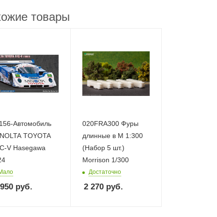
ожие товары
156-Автомобиль
020FRA300 Фуры
INOLTA TOYOTA
длинные в М 1:300
C-V Hasegawa
(Набор 5 шт.)
24
Morrison 1/300
Мало
Достаточно
 950
руб.
2 270
руб.