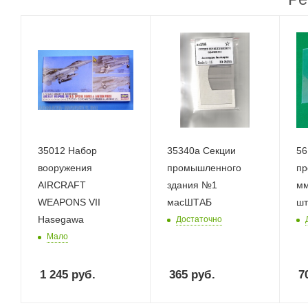
35012 Набор
35340а Секции
56
вооружения
промышленного
пр
AIRCRAFT
здания №1
мм
WEAPONS VII
масШТАБ
шт
Hasegawa
Достаточно
Мало
1 245
руб.
365
руб.
7