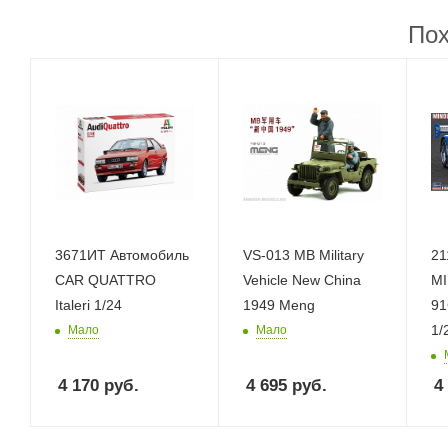
Пох
3671ИТ Автомобиль
VS-013 MB Military
21
CAR QUATTRO
Vehicle New China
M
Italeri 1/24
1949 Meng
91
1/
Мало
Мало
4 170
руб.
4 695
руб.
4