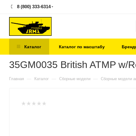
8 (800) 333-6314
Каталог
Каталог по масштабу
Бренд
35GM0035 British ATMP w/
—
—
—
Главная
Каталог
Сборные модели
Сборные модели а