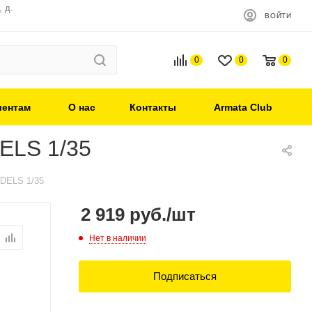
 д.
ВОЙТИ
0
0
0
иентам
О нас
Контакты
Armata Club
ELS 1/35
ODELS 1/35
2 919
руб.
/шт
Нет в наличии
Подписаться