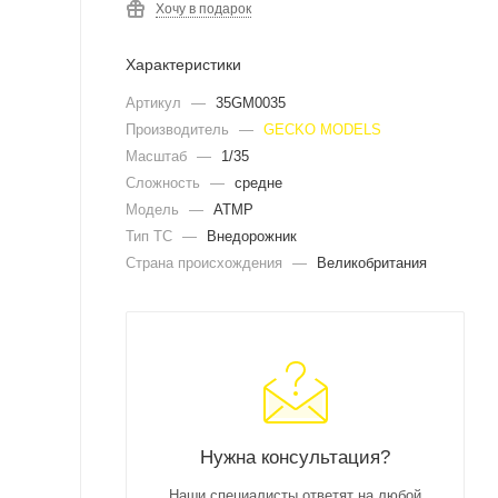
Хочу в подарок
Характеристики
Артикул
—
35GM0035
Производитель
—
GECKO MODELS
Масштаб
—
1/35
Сложность
—
средне
Модель
—
ATMP
Тип ТС
—
Внедорожник
Страна происхождения
—
Великобритания
Нужна консультация?
Наши специалисты ответят на любой