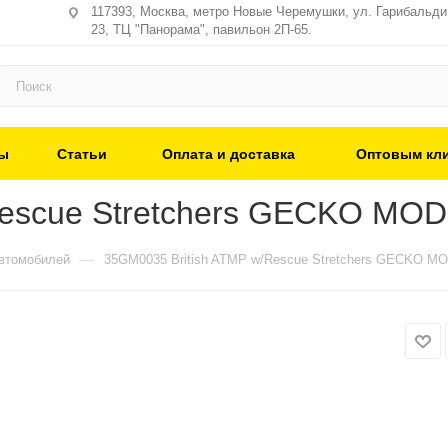
117393, Москва, метро Новые Черемушки, ул. Гарибальди,
23, ТЦ "Панорама", павильон 2П-65.
ы
Статьи
Оплата и доставка
Оптовым кл
Rescue Stretchers GECKO MOD
—
втомобилей
35GM0035 British ATMP w/Rescue Stretchers GECKO M