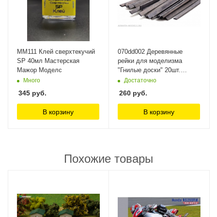
MM111 Клей сверхтекучий
070dd002 Деревянные
SP 40мл Мастерская
рейки для моделизма
Мажор Моделс
"Гнилые доски" 20шт.
Morrison
Много
Достаточно
345
руб.
260
руб.
В корзину
В корзину
Похожие товары