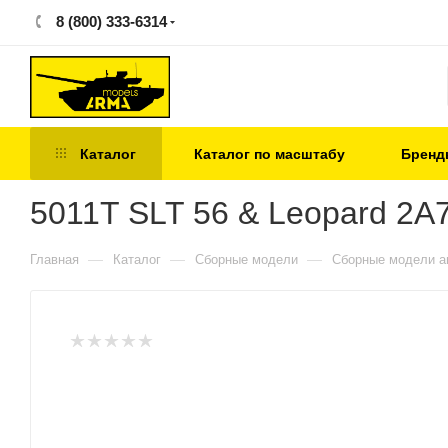
8 (800) 333-6314
Каталог
Каталог по масштабу
Бренд
5011T SLT 56 & Leopard 2A
—
—
—
Главная
Каталог
Сборные модели
Сборные модели а