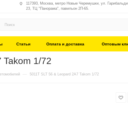
117393, Москва, метро Новые Черемушки, ул. Гарибальди,
23, ТЦ "Панорама", павильон 2П-65.
ы
Статьи
Оплата и доставка
Оптовым кл
7 Takom 1/72
—
втомобилей
5011T SLT 56 & Leopard 2A7 Takom 1/72