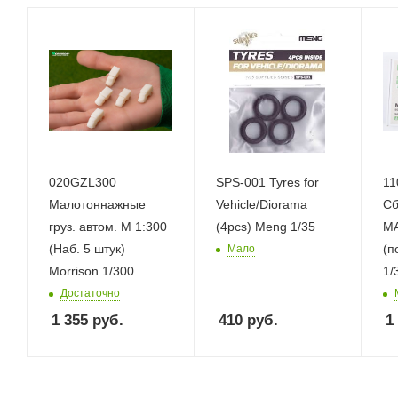
020GZL300
SPS-001 Tyres for
11
Малотоннажные
Vehicle/Diorama
Сб
груз. автом. М 1:300
(4pcs) Meng 1/35
МА
(Наб. 5 штук)
(п
Мало
Morrison 1/300
1/
Достаточно
1 355
руб.
410
руб.
1