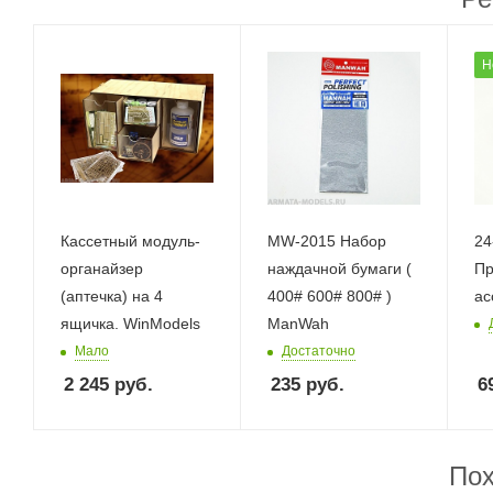
Н
Касcетный модуль-
MW-2015 Набор
24
органайзер
наждачной бумаги (
Пр
(аптечка) на 4
400# 600# 800# )
ас
ящичка. WinModels
ManWah
Мало
Достаточно
2 245
руб.
235
руб.
6
Пох