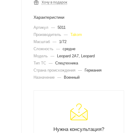
Хочу в подарок
Характеристики
Артикул
—
5011
Производитель
—
Takom
Масштаб
—
1/72
Сложность
—
средне
Модель
—
Leopard 2A7, Leopard
Тип ТС
—
Спецтехника
Страна происхождения
—
Германия
Назначение
—
Военный
Нужна консультация?