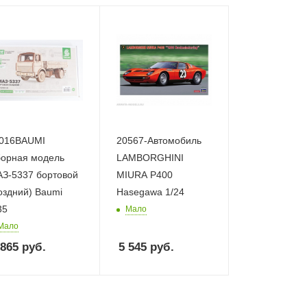
016BAUMI
20567-Автомобиль
орная модель
LAMBORGHINI
З-5337 бортовой
MIURA P400
оздний) Baumi
Hasegawa 1/24
35
Мало
Мало
 865
руб.
5 545
руб.