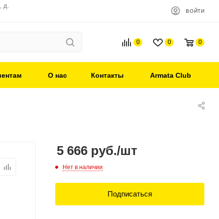
 д.
ВОЙТИ
0
0
0
иентам
О нас
Контакты
Armata Club
5 666
руб.
/шт
Нет в наличии
Подписаться