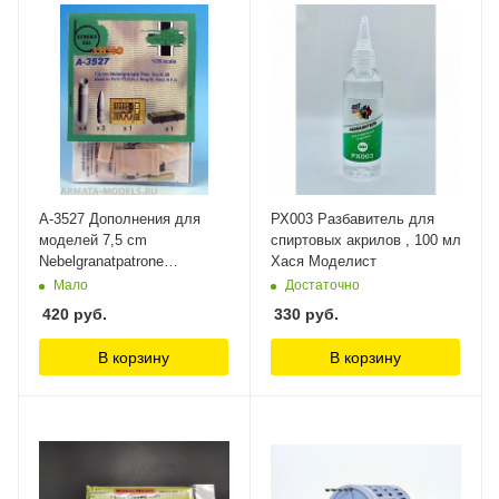
A-3527 Дополнения для
РХ003 Разбавитель для
моделей 7,5 cm
спиртовых акрилов , 100 мл
Nebelgranatpatrone
Хася Моделист
Kw.K.40/Stu.K.40 L/43 and
Мало
Достаточно
L/48 Eureka XXL
420
руб.
330
руб.
В корзину
В корзину