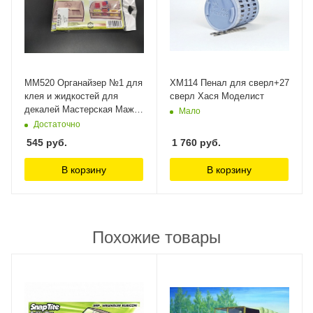
MM520 Органайзер №1 для
ХМ114 Пенал для сверл+27
клея и жидкостей для
сверл Хася Моделист
декалей Мастерская Мажор
Мало
Моделс
Достаточно
545
руб.
1 760
руб.
В корзину
В корзину
Похожие товары