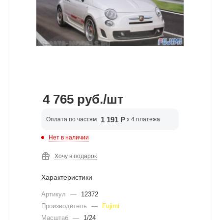
4 765
руб.
/шт
1 191 Р
Оплата по частям
x 4 платежа
Нет в наличии
Хочу в подарок
Характеристики
Артикул
—
12372
Производитель
—
Fujimi
Масштаб
—
1/24