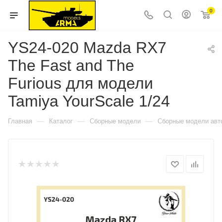
0
YS24-020 Mazda RX7
The Fast and The
Furious для модели
Tamiya YourScale 1/24
—
—
—
Главная
Каталог
Сборные модели
Сборные модели авт