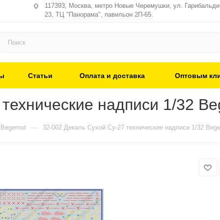
117393, Москва, метро Новые Черемушки, ул. Гарибальди,
23, ТЦ "Панорама", павильон 2П-65.
ы
Статьи
Оплата и доставка
Оптовым кл
 технические надписи 1/32 B
—
Begemot
32-002 Декаль Сухой Су-27 технические надписи 1/32 Beg