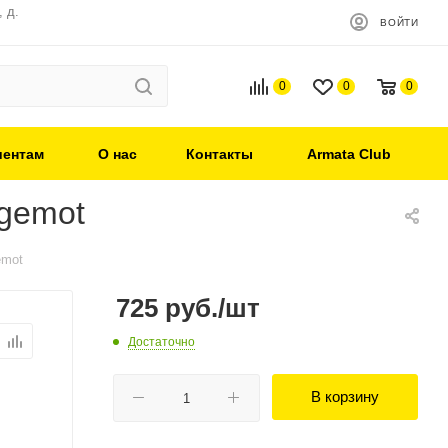
 д.
ВОЙТИ
0
0
0
иентам
О нас
Контакты
Armata Club
egemot
emot
725
руб.
/шт
Достаточно
В корзину