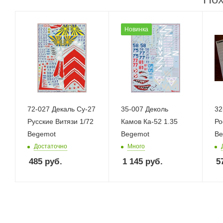
Новинка
72-027 Декаль Су-27
35-007 Деколь
32
Русские Витязи 1/72
Камов Ка-52 1.35
Ро
Begemot
Begemot
Be
Достаточно
Много
485
руб.
1 145
руб.
5