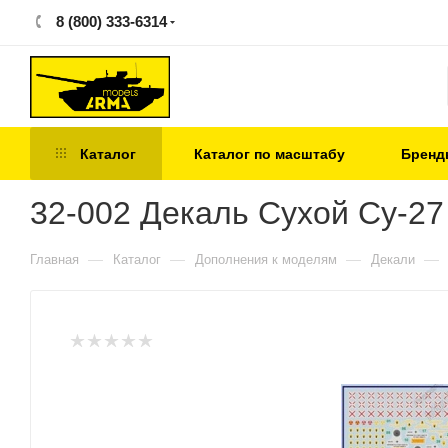
8 (800) 333-6314
Каталог
Каталог по масштабу
Бренд
32-002 Декаль Сухой Су-27
—
—
—
—
Главная
Каталог
Дополнения к моделям
Декали