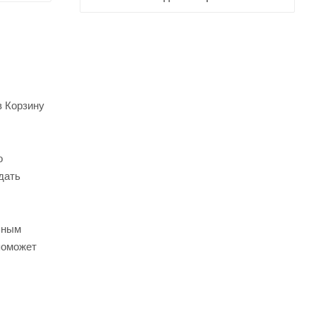
в Корзину
о
дать
ьным
поможет