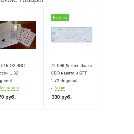
Новинка
-015 ОЗ ВВС
72-096 Деколь Знаки
ссии 1.32
СВО наавто и БТТ
gemot
1.72 Begemot
Достаточно
Много
70
руб.
330
руб.