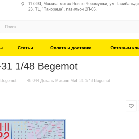
117393, Москва, метро Новые Черемушки, ул. Гарибальди,
23, ТЦ "Панорама", павильон 2П-65.
ы
Статьи
Оплата и доставка
Оптовым кл
31 1/48 Begemot
—
Begemot
48-044 Декаль Микоян МиГ-31 1/48 Begemot