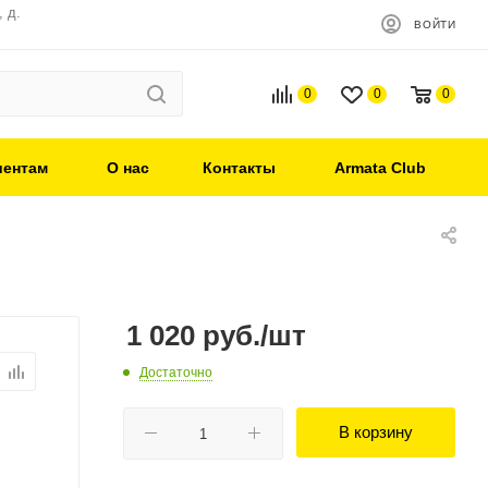
 д.
ВОЙТИ
0
0
0
иентам
О нас
Контакты
Armata Club
1 020
руб.
/шт
Достаточно
В корзину