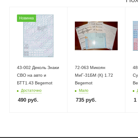
Новинка
43-002 Деколь Знаки
72-063 Микоян
48
СВО на авто и
МиГ-31БМ (К) 1.72
Су
БТТ1.43 Begemot
Begemot
Be
Достаточно
Мало
490
руб.
735
руб.
1