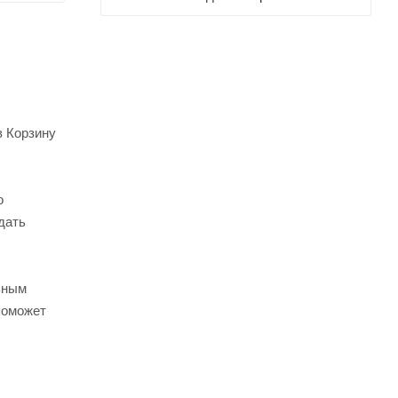
в Корзину
о
дать
ьным
поможет