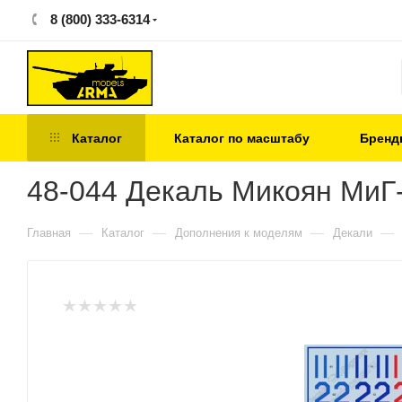
8 (800) 333-6314
Каталог
Каталог по масштабу
Бренд
48-044 Декаль Микоян МиГ-
—
—
—
—
Главная
Каталог
Дополнения к моделям
Декали