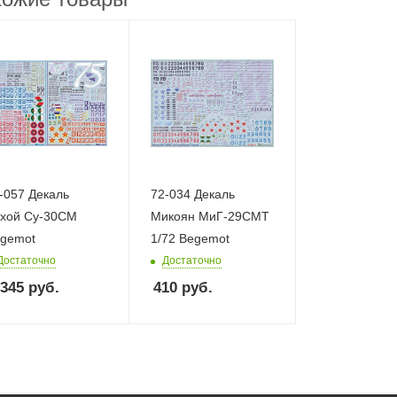
-057 Декаль
72-034 Декаль
хой Су-30СМ
Микоян МиГ-29СМТ
gemot
1/72 Begemot
Достаточно
Достаточно
 345
руб.
410
руб.