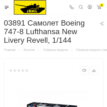
0
03891 Самолет Boeing
747-8 Lufthansa New
Livery Revell, 1/144
—
—
—
Главная
Каталог
Сборные модели
Сборные модели сам