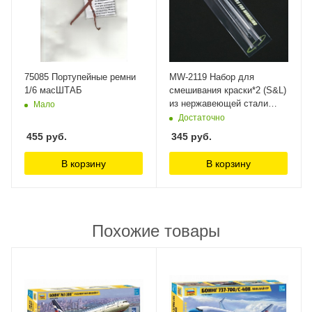
75085 Портупейные ремни
MW-2119 Набор для
1/6 масШТАБ
смешивания краски*2 (S&L)
из нержавеющей стали
Мало
ManWah
Достаточно
455
руб.
345
руб.
В корзину
В корзину
Похожие товары