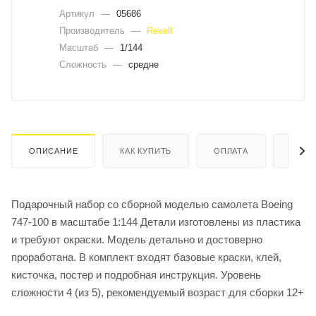
Артикул
—
05686
Производитель
—
Revell
Масштаб
—
1/144
Сложность
—
средне
ОПИСАНИЕ
КАК КУПИТЬ
ОПЛАТА
ДОСТ
Подарочный набор со сборной моделью самолета Boeing
747-100 в масштабе 1:144 Детали изготовлены из пластика
и требуют окраски. Модель детально и достоверно
проработана. В комплект входят базовые краски, клей,
кисточка, постер и подробная инструкция. Уровень
сложности 4 (из 5), рекомендуемый возраст для сборки 12+