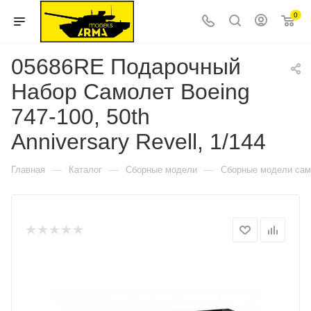
0
05686RE Подарочный
Набор Самолет Boeing
747-100, 50th
Anniversary Revell, 1/144
—
—
—
Главная
Каталог
Сборные модели
Сборные модели сам