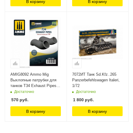
В корзину
В корзину
AMIG8092 Ammo Mig
7072ИТ Танк Sd.Kfz..265
Выхлопные патрубки для
Panzerbefehlswagen Italeri,
танков T34 Exhaust Pipes
1/72
Ammo Mig
Достаточно
Достаточно
570
руб.
1 800
руб.
В корзину
В корзину