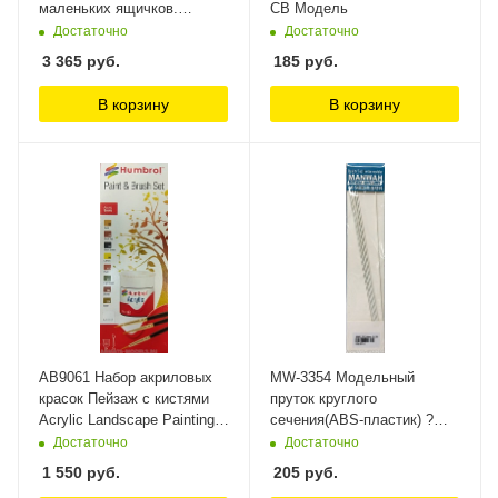
маленьких ящичков.
СВ Модель
WinModels
Достаточно
Достаточно
3 365
руб.
185
руб.
В корзину
В корзину
AB9061 Набор акриловых
MW-3354 Модельный
красок Пейзаж с кистями
пруток круглого
Acrylic Landscape Painting
сечения(ABS-пластик) ?
Set Humbrol
2.0mm*250mm 6шт ManWah
Достаточно
Достаточно
1 550
руб.
205
руб.