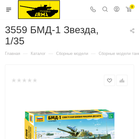
0
3559 БМД-1 Звезда,
1/35
—
—
—
Главная
Каталог
Сборные модели
Сборные модели тан