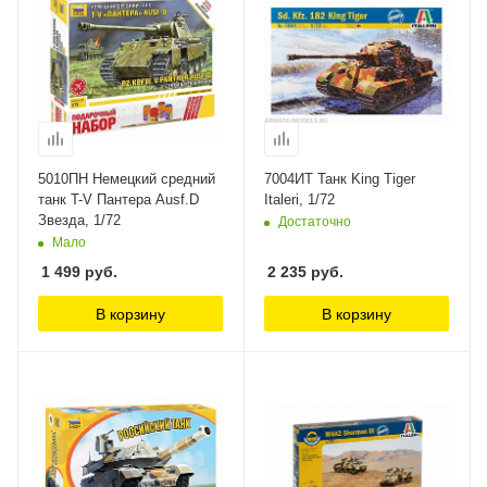
5010ПН Немецкий средний
7004ИТ Танк King Tiger
танк T-V Пантера Ausf.D
Italeri, 1/72
Звезда, 1/72
Достаточно
Мало
1 499
руб.
2 235
руб.
В корзину
В корзину