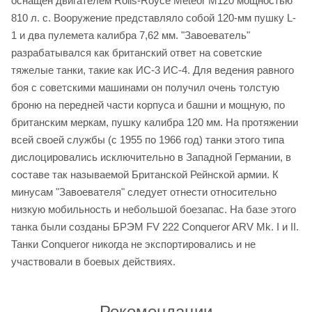
оснащен двигателем Rolls-Royce Meteor M120 мощностью
810 л. с. Вооружение представляло собой 120-мм пушку L-
1 и два пулемета калибра 7,62 мм. "Завоеватель"
разрабатывался как британский ответ на советские
тяжелые танки, такие как ИС-3 ИС-4. Для ведения равного
боя с советскими машинами он получил очень толстую
броню на передней части корпуса и башни и мощную, по
британским меркам, пушку калибра 120 мм. На протяжении
всей своей службы (с 1955 по 1966 год) танки этого типа
дислоцировались исключительно в Западной Германии, в
составе так называемой Британской Рейнской армии. К
минусам "Завоевателя" следует отнести относительно
низкую мобильность и небольшой боезапас. На базе этого
танка были созданы БРЭМ FV 222 Conqueror ARV Mk. I и II.
Танки Conqueror никогда не экспортировались и не
участвовали в боевых действиях.
Рекомендации