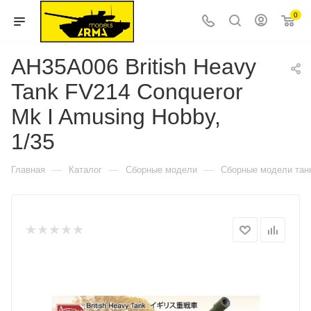
0
AH35A006 British Heavy
Tank FV214 Conqueror
Mk I Amusing Hobby,
1/35
—
—
—
Главная
Каталог
Сборные модели
Сборные модели тан