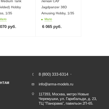
 Medium Tank
легкая САУ
elded) Hobby
Jagdpanzer 38D
ss, 1/35
Amusing Hobby, 1/35
Мало
Мало
 070
руб.
6 065
руб.
8 (800) 333-6314
НТАМ
info@arma-models.ru
117393, Москва, метро Новые
Черемушки, ул. Гарибальди, д. 23,
ТЦ "Панорама", павильон 2П-65.