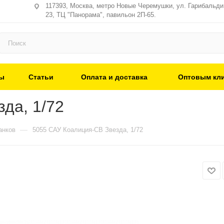
117393, Москва, метро Новые Черемушки, ул. Гарибальди,
23, ТЦ "Панорама", павильон 2П-65.
ы
Статьи
Оплата и доставка
Оптовым кл
да, 1/72
—
анков
5055 САУ Коалиция-СВ Звезда, 1/72