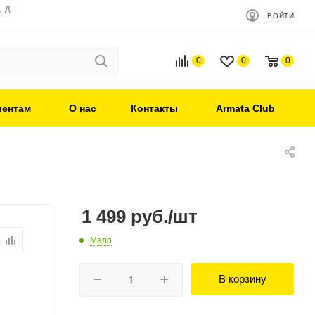
 д.
ВОЙТИ
0
0
0
иентам
О нас
Контакты
Armata Club
1 499
руб.
/шт
Мало
В корзину