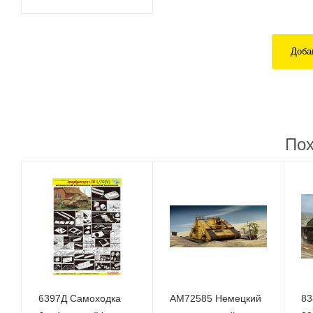
Доба
Пох
6397Д Самоходка
AM72585 Немецкий
83