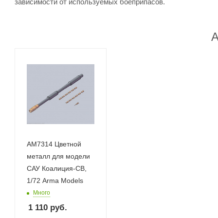
зависимости от используемых боеприпасов.
А
AM7314 Цветной
металл для модели
САУ Коалиция-СВ,
1/72 Arma Models
Много
1 110
руб.