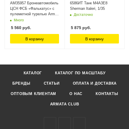
AM35957 Бронеавтомобиль
6586ИТ Танк M4A3E8
ЦСН ФСБ «Фалькатус» с
Sherman Italeri, 1/35
пулеметной турелью Arma
Достаточно
Models 1/35
Много
5 560
руб.
5 875
руб.
В корзину
В корзину
КАТАЛОГ
КАТАЛОГ ПО МАСШТАБУ
БРЕНДЫ
СТАТЬИ
ОПЛАТА И ДОСТАВКА
ОПТОВЫМ КЛИЕНТАМ
О НАС
КОНТАКТЫ
ARMATA CLUB