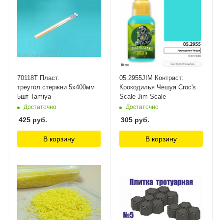
70118T Пласт.
05.2955JIM Контраст:
треугол.стержни 5х400мм
Крокодилья Чешуя Croc's
5шт Tamiya
Scale Jim Scale
Достаточно
Достаточно
425
руб.
305
руб.
В корзину
В корзину