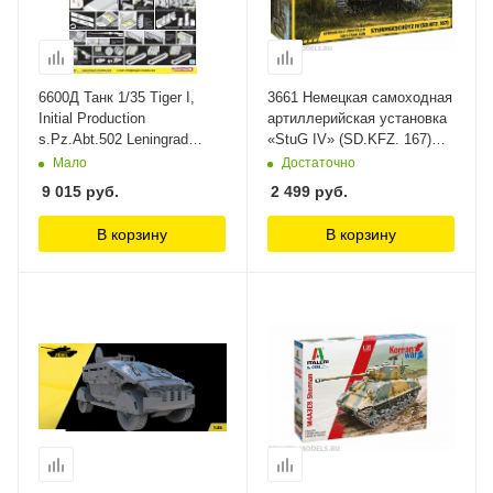
6600Д Танк 1/35 Tiger I,
3661 Немецкая самоходная
Initial Production
артиллерийская установка
s.Pz.Abt.502 Leningrad
«StuG IV» (SD.KFZ. 167)
Region 1942/3 Dragon, 1/35
Звезда, 1/35
Мало
Достаточно
9 015
руб.
2 499
руб.
В корзину
В корзину