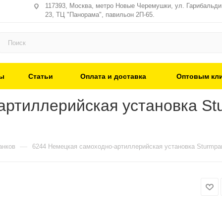
117393, Москва, метро Новые Черемушки, ул. Гарибальди,
23, ТЦ "Панорама", павильон 2П-65.
ы
Статьи
Оплата и доставка
Оптовым кл
ртиллерийская установка Stu
—
анков
6244 Немецкая самоходно-артиллерийская установка Sturmpan