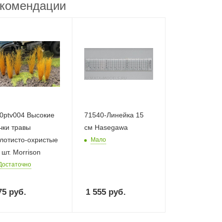
комендации
0ptv004 Высокие
71540-Линейка 15
чки травы
см Hasegawa
лотисто-охристые
Мало
 шт. Morrison
Достаточно
75
руб.
1 555
руб.