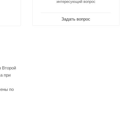
интересующий вопрос
Задать вопрос
н Второй
а при
лены по