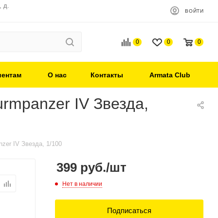
 д.
ВОЙТИ
0
0
0
иентам
О нас
Контакты
Armata Club
rmpanzer IV Звезда,
zer IV Звезда, 1/100
399
руб.
/шт
Нет в наличии
Подписаться