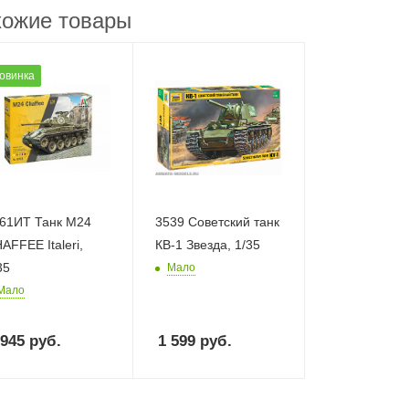
ожие товары
овинка
61ИТ Танк M24
3539 Советский танк
AFFEE Italeri,
КВ-1 Звезда, 1/35
35
Мало
Мало
 945
руб.
1 599
руб.