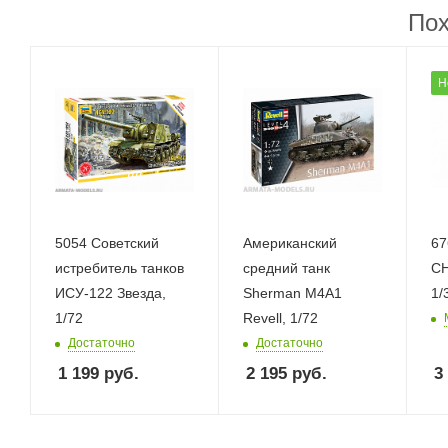
Пох
Н
5054 Советский
Американский
67
истребитель танков
средний танк
CH
ИСУ-122 Звезда,
Sherman M4A1
1/
1/72
Revell, 1/72
Достаточно
Достаточно
1 199
руб.
2 195
руб.
3