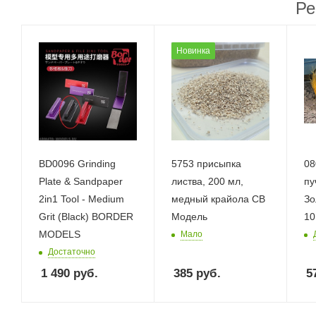
Ре
Новинка
BD0096 Grinding
5753 присыпка
08
Plate & Sandpaper
листва, 200 мл,
пу
2in1 Tool - Medium
медный крайола СВ
Зо
Grit (Black) BORDER
Модель
10
MODELS
Мало
Достаточно
1 490
руб.
385
руб.
5