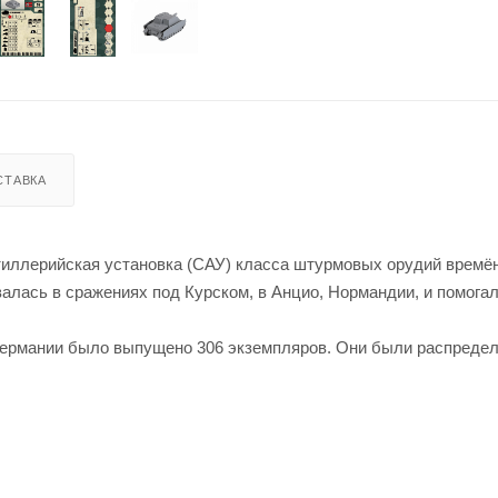
СТАВКА
ртиллерийская установка (САУ) класса штурмовых орудий времё
валась в сражениях под Курском, в Анцио, Нормандии, и помогал
 Германии было выпущено 306 экземпляров. Они были распреде