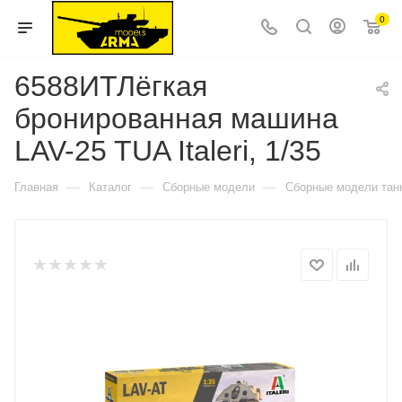
0
6588ИТЛёгкая
бронированная машина
LAV-25 TUA Italeri, 1/35
—
—
—
Главная
Каталог
Сборные модели
Сборные модели тан