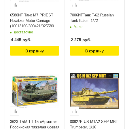
6580ИТ Танк M7 PRIEST
7006ИТТанк T-62 Russian
Howitzer Motor Carriage
Tank Italeri, 1/72
(10013160/300421/0255806,
Мало
ИТАЛИЯ ) Italeri, 1/35
Достаточно
4 445
руб.
2 275
руб.
В корзину
В корзину
3623 ТБМП Т-15 «Армата».
00927P US M1A2 SEP MBT
Российская тяжелая боевая
Trumpeter, 1/16