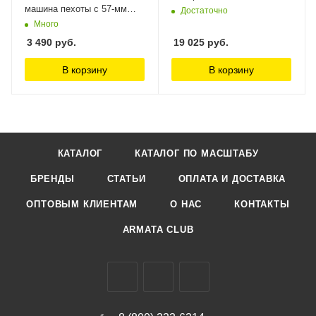
машина пехоты с 57-мм
Достаточно
боевым модулем Звезда,
Много
1/35
3 490
руб.
19 025
руб.
В корзину
В корзину
КАТАЛОГ
КАТАЛОГ ПО МАСШТАБУ
БРЕНДЫ
СТАТЬИ
ОПЛАТА И ДОСТАВКА
ОПТОВЫМ КЛИЕНТАМ
О НАС
КОНТАКТЫ
ARMATA CLUB