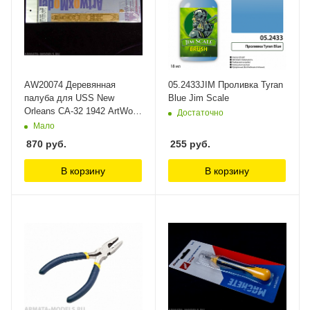
AW20074 Деревянная
05.2433JIM Проливка Tyran
палуба для USS New
Blue Jim Scale
Orleans CA-32 1942 ArtWox
Достаточно
Model
Мало
870
руб.
255
руб.
В корзину
В корзину