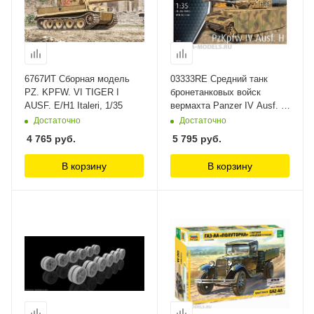
6767ИТ Сборная модель
03333RE Средний танк
PZ. KPFW. VI TIGER I
бронетанковых войск
AUSF. E/H1 Italeri, 1/35
вермахта Panzer IV Ausf. H
Revell, 1/35
Достаточно
Достаточно
4 765
руб.
5 795
руб.
В корзину
В корзину