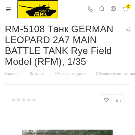
0
RM-5108 Танк GERMAN
LEOPARD 2A7 MAIN
BATTLE TANK Rye Field
Model (RFM), 1/35
—
—
—
Главная
Каталог
Сборные модели
Сборные модели тан