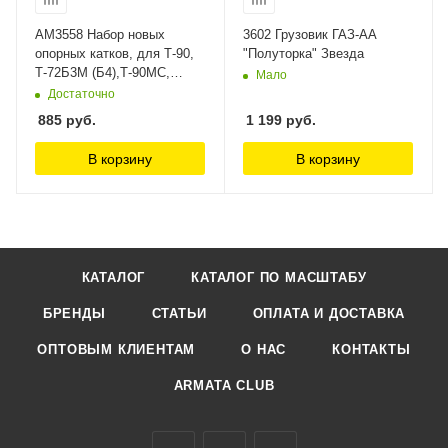
AM3558 Набор новых
3602 Грузовик ГАЗ-АА
опорных катков, для Т-90,
"Полуторка" Звезда
Т-72Б3М (Б4),Т-90МС,
Мало
БМПТ Arma Models 1/35
Достаточно
885
руб.
1 199
руб.
В корзину
В корзину
КАТАЛОГ
КАТАЛОГ ПО МАСШТАБУ
БРЕНДЫ
СТАТЬИ
ОПЛАТА И ДОСТАВКА
ОПТОВЫМ КЛИЕНТАМ
О НАС
КОНТАКТЫ
ARMATA CLUB