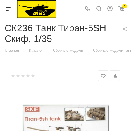
0
СК236 Танк Тиран-5SH
Скиф, 1/35
—
—
—
Главная
Каталог
Сборные модели
Сборные модели тан