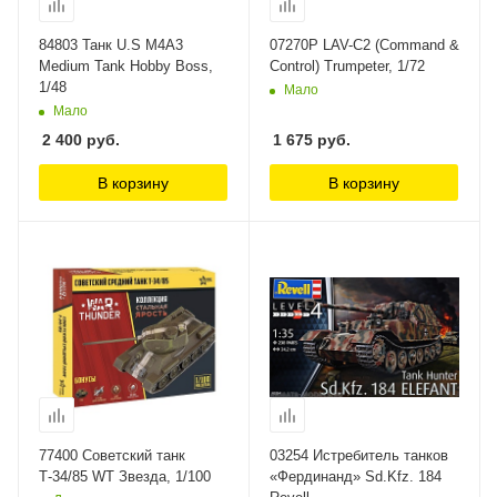
84803 Танк U.S M4A3
07270P LAV-C2 (Command &
Medium Tank Hobby Boss,
Control) Trumpeter, 1/72
1/48
Мало
Мало
2 400
руб.
1 675
руб.
В корзину
В корзину
77400 Советский танк
03254 Истребитель танков
Т-34/85 WT Звезда, 1/100
«Фердинанд» Sd.Kfz. 184