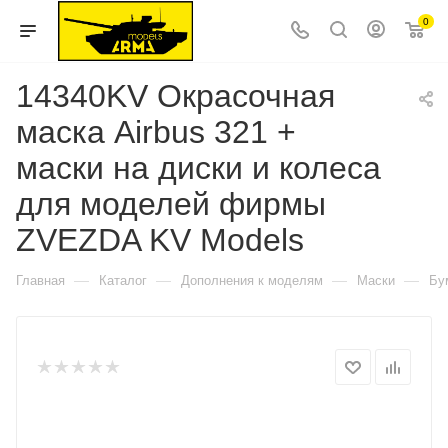
0
14340KV Окрасочная
маска Аirbus 321 +
маски на диски и колеса
для моделей фирмы
ZVEZDA KV Models
—
—
—
—
Главная
Каталог
Дополнения к моделям
Маски
Бу