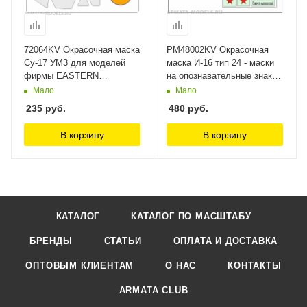
72064KV Окрасочная маска
PM48002KV Окрасочная
Су-17 УМ3 для моделей
маска И-16 тип 24 - маски
фирмы EASTERN
на опознавательные знаки -
EXPRESS KV Models
набор №2 (72-й САП ВВС
Мало
Мало
Северного флота, лето
235
руб.
480
руб.
1941 г.) для моделей
фирмы ICM KV Models
В корзину
В корзину
КАТАЛОГ
КАТАЛОГ ПО МАСШТАБУ
БРЕНДЫ
СТАТЬИ
ОПЛАТА И ДОСТАВКА
ОПТОВЫМ КЛИЕНТАМ
О НАС
КОНТАКТЫ
ARMATA CLUB