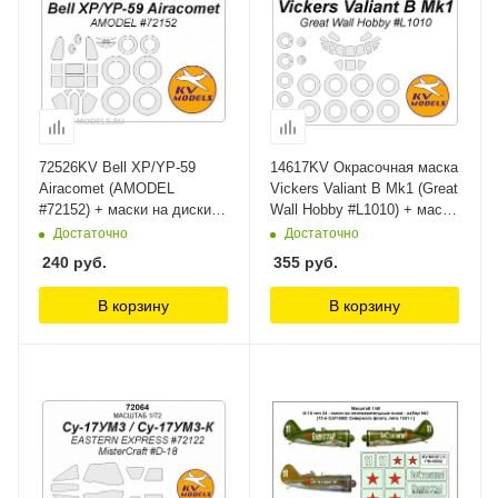
72526KV Bell XP/YP-59
14617KV Окрасочная маска
Airacomet (AMODEL
Vickers Valiant B Mk1 (Great
#72152) + маски на диски и
Wall Hobby #L1010) + маски
колеса KV Models
на диски и колеса KV
Достаточно
Достаточно
Models
240
руб.
355
руб.
В корзину
В корзину