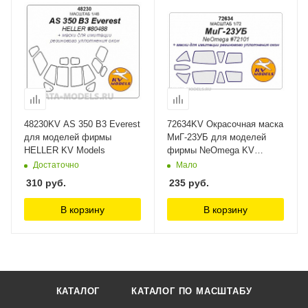
48230KV AS 350 B3 Everest
72634KV Окрасочная маска
для моделей фирмы
МиГ-23УБ для моделей
HELLER KV Models
фирмы NeOmega KV
Models
Достаточно
Мало
310
руб.
235
руб.
В корзину
В корзину
КАТАЛОГ
КАТАЛОГ ПО МАСШТАБУ