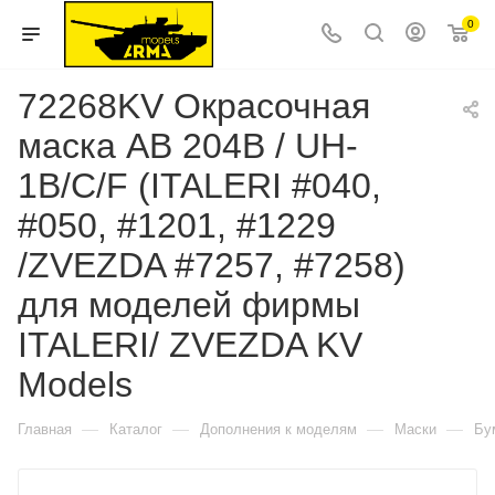
0
72268KV Окрасочная
маска AB 204B / UH-
1B/C/F (ITALERI #040,
#050, #1201, #1229
/ZVEZDA #7257, #7258)
для моделей фирмы
ITALERI/ ZVEZDA KV
Models
—
—
—
—
Главная
Каталог
Дополнения к моделям
Маски
Бу