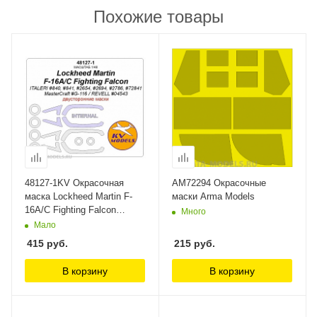
Похожие товары
48127-1KV Окрасочная
AM72294 Окрасочные
маска Lockheed Martin F-
маски Arma Models
16A/C Fighting Falcon
Много
(ITALERI #840, #841, #2654,
Мало
#2694, #2786, #72841 /
415
руб.
215
руб.
MasterCraft #G-116 /
REVELL #04543) -
В корзину
В корзину
(Двусторонние маски) +
маски на диски и колеса
KV Models