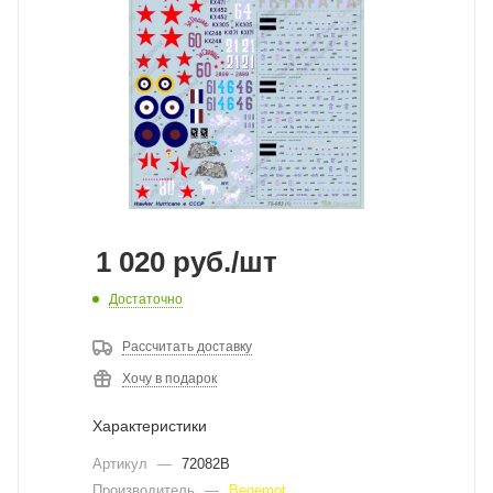
1 020
руб.
/шт
Достаточно
Рассчитать доставку
Хочу в подарок
Характеристики
Артикул
—
72082B
Производитель
—
Begemot