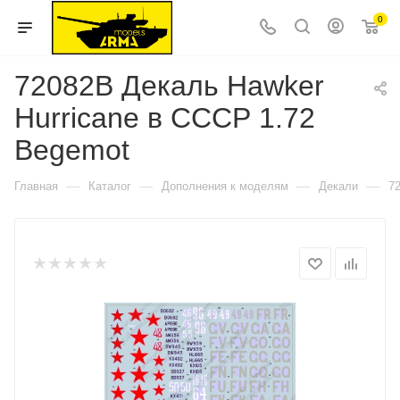
0
72082B Декаль Hawker
Hurricane в СССР 1.72
Begemot
—
—
—
—
Главная
Каталог
Дополнения к моделям
Декали
7