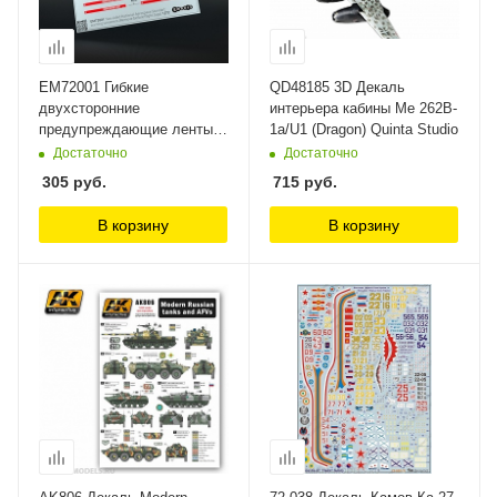
EM72001 Гибкие
QD48185 3D Декаль
двухсторонние
интерьера кабины Me 262B-
предупреждающие ленты
1a/U1 (Dragon) Quinta Studio
(Remove before flight
Достаточно
Достаточно
warning streamers) Emboss
305
руб.
715
руб.
В корзину
В корзину