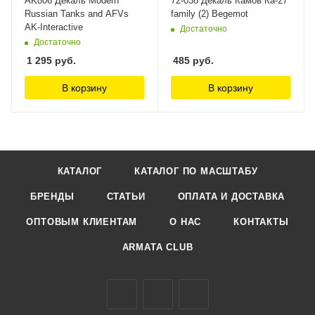
AK806 Декаль Modern
72-038 Декаль Камов Ка-27
Russian Tanks and AFVs
family (2) Begemot
AK-Interactive
Достаточно
Достаточно
1 295
руб.
485
руб.
В корзину
В корзину
КАТАЛОГ
КАТАЛОГ ПО МАСШТАБУ
БРЕНДЫ
СТАТЬИ
ОПЛАТА И ДОСТАВКА
ОПТОВЫМ КЛИЕНТАМ
О НАС
КОНТАКТЫ
ARMATA CLUB