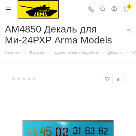
0
AM4850 Декаль для
Ми-24РХР Arma Models
—
—
—
—
Главная
Каталог
Дополнения к моделям
Декали
A