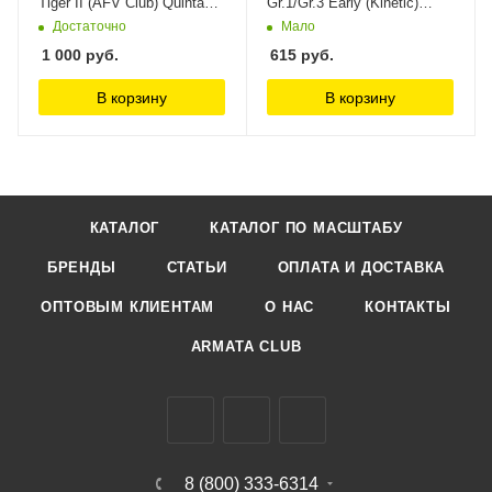
Tiger II (AFV Club) Quinta
Gr.1/Gr.3 Early (Kinetic)
Studio
(Малая версия) Quinta
Достаточно
Мало
Studio
1 000
руб.
615
руб.
В корзину
В корзину
КАТАЛОГ
КАТАЛОГ ПО МАСШТАБУ
БРЕНДЫ
СТАТЬИ
ОПЛАТА И ДОСТАВКА
ОПТОВЫМ КЛИЕНТАМ
О НАС
КОНТАКТЫ
ARMATA CLUB
8 (800) 333-6314