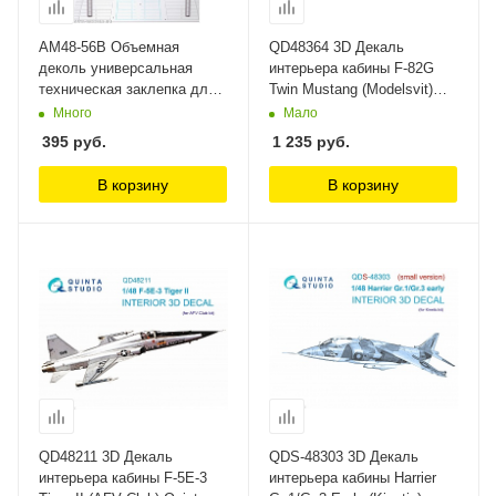
AM48-56B Объемная
QD48364 3D Декаль
деколь универсальная
интерьера кабины F-82G
техническая заклепка для
Twin Mustang (Modelsvit)
масштабов 1/48 и 1/56
Quinta Studio
Много
Мало
вариант B Arma Models
395
руб.
1 235
руб.
В корзину
В корзину
QD48211 3D Декаль
QDS-48303 3D Декаль
интерьера кабины F-5E-3
интерьера кабины Harrier