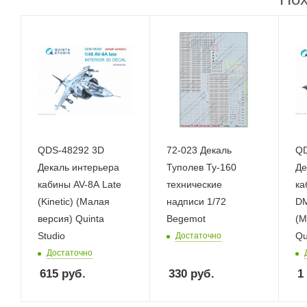
QDS-48292 3D
72-023 Декаль
QD
Декаль интерьера
Туполев Ту-160
Де
кабины AV-8A Late
технические
ка
(Kinetic) (Малая
надписи 1/72
DM
версия) Quinta
Begemot
(М
Studio
Qu
Достаточно
Достаточно
615
руб.
330
руб.
1