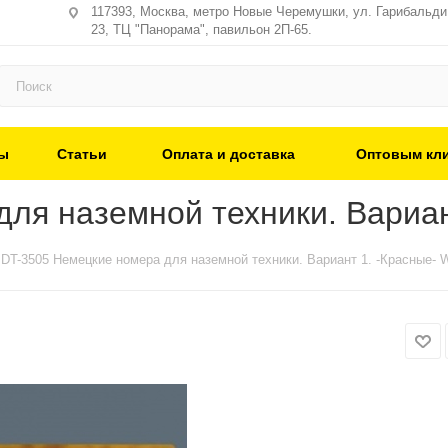
117393, Москва, метро Новые Черемушки, ул. Гарибальди,
23, ТЦ "Панорама", павильон 2П-65.
ы
Статьи
Оплата и доставка
Оптовым кл
ля наземной техники. Вариант
DT-3505 Немецкие номера для наземной техники. Вариант 1. -Красные- W