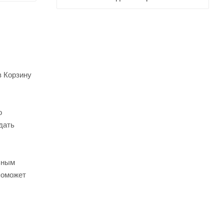
в Корзину
о
дать
ьным
поможет