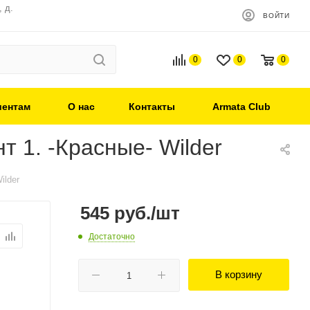
 д.
ВОЙТИ
0
0
0
иентам
О нас
Контакты
Armata Club
 1. -Красные- Wilder
ilder
545
руб.
/шт
Достаточно
В корзину