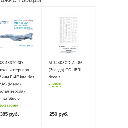
S-48370 3D
M 14403CD Ил-86
каль интерьера
(Звезда) COLIBRI
бины F-4E late без
decals
AS (Meng)
Мало
алая версия)
inta Studio
Достаточно
 385
руб.
250
руб.