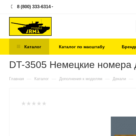
8 (800) 333-6314
Каталог
Каталог по масштабу
Бренд
DT-3505 Немецкие номера д
—
—
—
—
Главная
Каталог
Дополнения к моделям
Декали