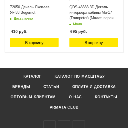
72050 Декаль Яковлев
QDS-48383 3D Декаль
Як-38 Begemot
интерьера кабины Ми-17
(Trumpeter) (Малая версия)
Достаточно
Quinta Studio
Мало
410
руб.
695
руб.
В корзину
В корзину
КАТАЛОГ
КАТАЛОГ ПО МАСШТАБУ
БРЕНДЫ
СТАТЬИ
ОПЛАТА И ДОСТАВКА
ОПТОВЫМ КЛИЕНТАМ
О НАС
КОНТАКТЫ
ARMATA CLUB