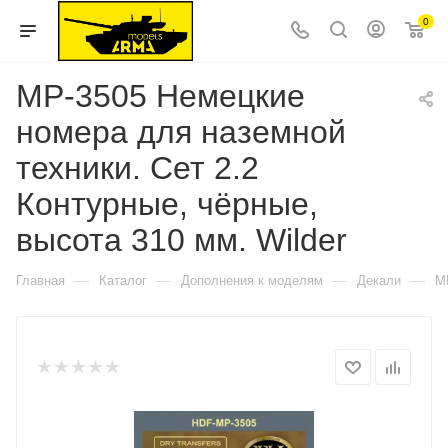
0
MP-3505 Немецкие
номера для наземной
техники. Сет 2.2
Контурные, чёрные,
высота 310 мм. Wilder
—
—
—
—
Главная
Каталог
Дополнения к моделям
Декали
M