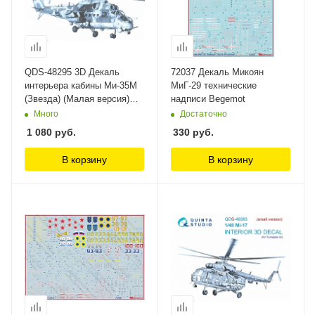
QDS-48295 3D Декаль
72037 Декаль Микоян
интерьера кабины Ми-35М
МиГ-29 технические
(Звезда) (Малая версия)
надписи Begemot
Quinta Studio
Много
Достаточно
1 080
руб.
330
руб.
В корзину
В корзину