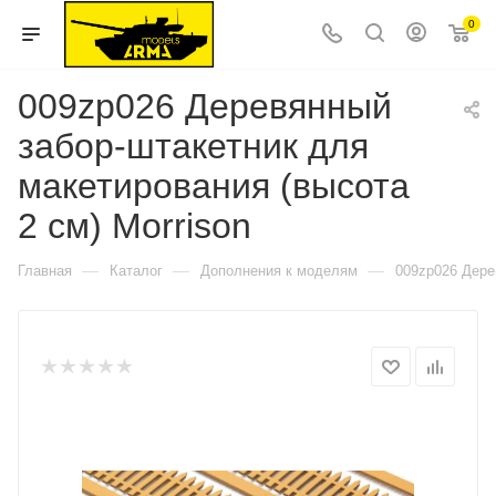
0
009zp026 Деревянный
забор-штакетник для
макетирования (высота
2 см) Morrison
—
—
—
Главная
Каталог
Дополнения к моделям
009zp026 Дере