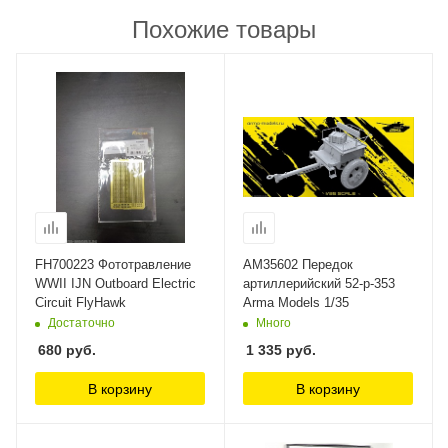
Похожие товары
FH700223 Фототравление
AM35602 Передок
WWII IJN Outboard Electric
артиллерийский 52-р-353
Circuit FlyHawk
Arma Models 1/35
Достаточно
Много
680
руб.
1 335
руб.
В корзину
В корзину