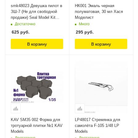
smk48023 Девушка пилот в
НК001 Эмаль черная
ЗШ-7 (Не для свободной
полуматовая, 30 мл Хася
продажи) Seal Model Kit
Моделист
1/48
Достаточно
Много
625
руб.
295
руб.
В корзину
В корзину
KAV SM35 002 Форма для
LP48017 Стремянка для
тротуарной плитки №1 KAV
самолёта F-105 1/48 LP
Models
Models
Достаточно
Достаточно