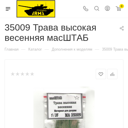
0
35009 Трава высокая
весенняя масШТАБ
—
—
—
Главная
Каталог
Дополнения к моделям
35009 Трава 