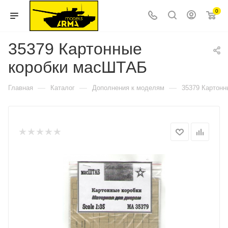
0
35379 Картонные
коробки масШТАБ
—
—
—
Главная
Каталог
Дополнения к моделям
35379 Картон