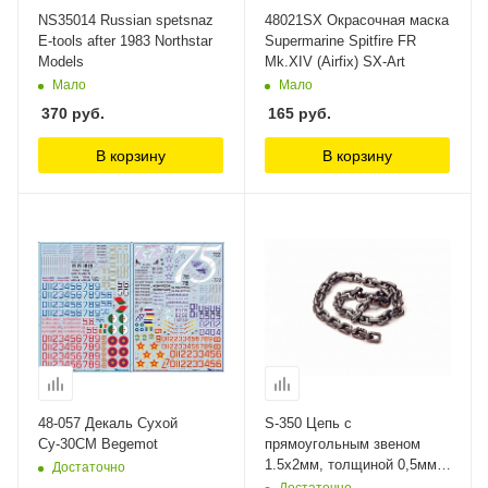
NS35014 Russian spetsnaz
48021SX Окрасочная маска
E-tools after 1983 Northstar
Supermarine Spitfire FR
Models
Mk.XIV (Airfix) SX-Art
Мало
Мало
370
руб.
165
руб.
В корзину
В корзину
48-057 Декаль Сухой
S-350 Цепь с
Су-30СМ Begemot
прямоугольным звеном
1.5х2мм, толщиной 0,5мм,
Достаточно
размер M MiniWarPaint
Достаточно