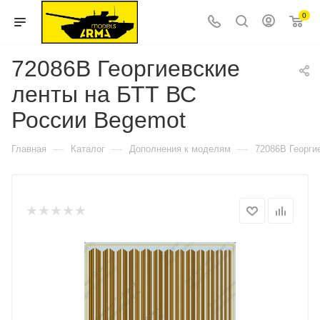
0
72086B Георгиевские
ленты на БТТ ВС
России Begemot
—
—
—
Главная
Каталог
Дополнения к моделям
72086B Георги