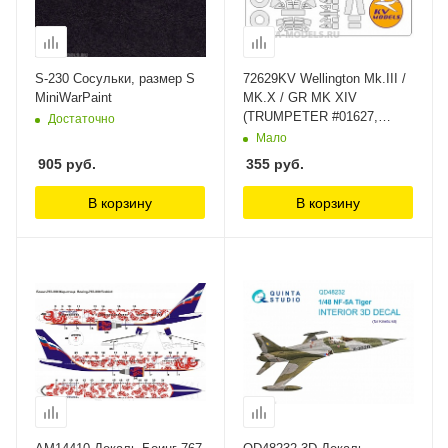
S-230 Сосульки, размер S
72629KV Wellington Mk.III /
MiniWarPaint
MK.X / GR MK XIV
(TRUMPETER #01627,
Достаточно
#01628, #01633) + маски на
Мало
диски и колеса KV Models
905
руб.
355
руб.
В корзину
В корзину