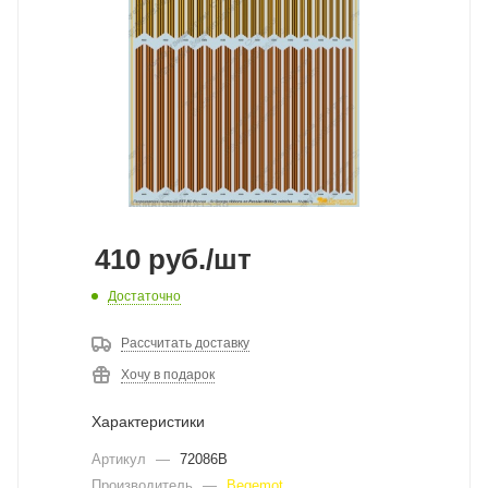
410
руб.
/шт
Достаточно
Рассчитать доставку
Хочу в подарок
Характеристики
Артикул
—
72086B
Производитель
—
Begemot