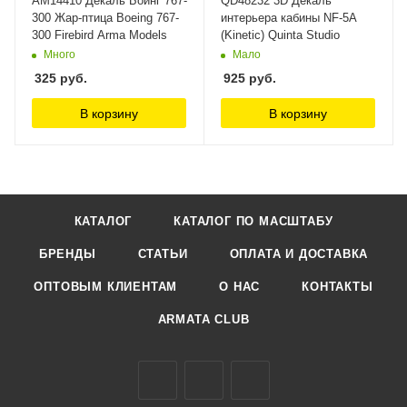
AM14410 Декаль Боинг 767-
QD48232 3D Декаль
300 Жар-птица Boeing 767-
интерьера кабины NF-5A
300 Firebird Arma Models
(Kinetic) Quinta Studio
Много
Мало
325
руб.
925
руб.
В корзину
В корзину
КАТАЛОГ
КАТАЛОГ ПО МАСШТАБУ
БРЕНДЫ
СТАТЬИ
ОПЛАТА И ДОСТАВКА
ОПТОВЫМ КЛИЕНТАМ
О НАС
КОНТАКТЫ
ARMATA CLUB