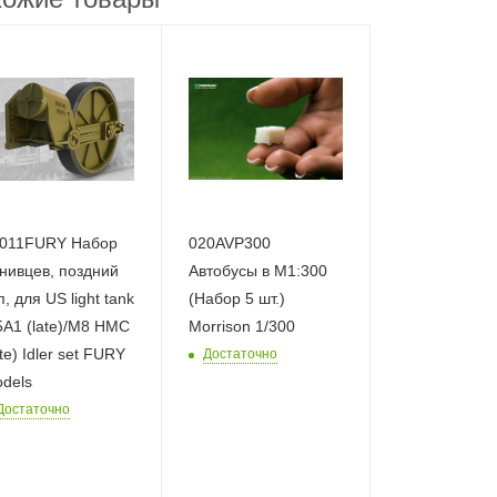
011FURY Набор
020AVP300
нивцев, поздний
Автобусы в М1:300
п, для US light tank
(Набор 5 шт.)
A1 (late)/M8 HMC
Morrison 1/300
ate) Idler set FURY
Достаточно
dels
Достаточно