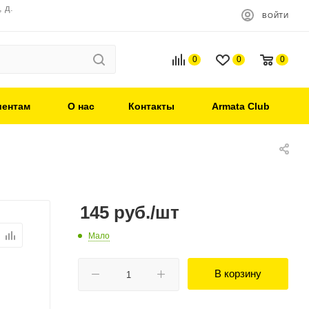
 д.
ВОЙТИ
0
0
0
иентам
О нас
Контакты
Armata Club
145
руб.
/шт
Мало
В корзину