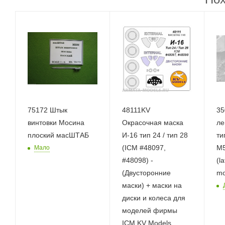
75172 Штык
48111KV
35
винтовки Мосина
Окрасочная маска
ле
плоский масШТАБ
И-16 тип 24 / тип 28
ти
(ICM #48097,
M5
Мало
#48098) -
(l
(Двусторонние
mo
маски) + маски на
диски и колеса для
моделей фирмы
ICM KV Models