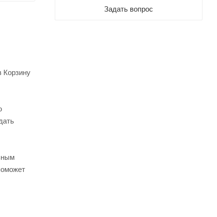
Задать вопрос
в Корзину
о
дать
ьным
поможет