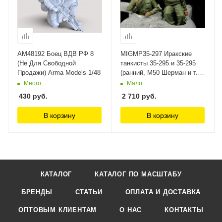
AM48192 Боец ВДВ РФ 8
MIGMP35-297 Иракские
(Не Для Свободной
танкисты 35-295 и 35-295
Продажи) Arma Models 1/48
(ранний, М50 Шерман и т.п.)
MIG Productions
Много
Мало
430
руб.
2 710
руб.
В корзину
В корзину
КАТАЛОГ
КАТАЛОГ ПО МАСШТАБУ
БРЕНДЫ
СТАТЬИ
ОПЛАТА И ДОСТАВКА
ОПТОВЫМ КЛИЕНТАМ
О НАС
КОНТАКТЫ