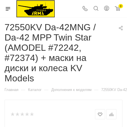
0
72550KV Da-42MNG /
Da-42 MPP Twin Star
(AMODEL #72242,
#72374) + маски на
диски и колеса KV
Models
—
—
—
Главная
Каталог
Дополнения к моделям
72550KV Da-42