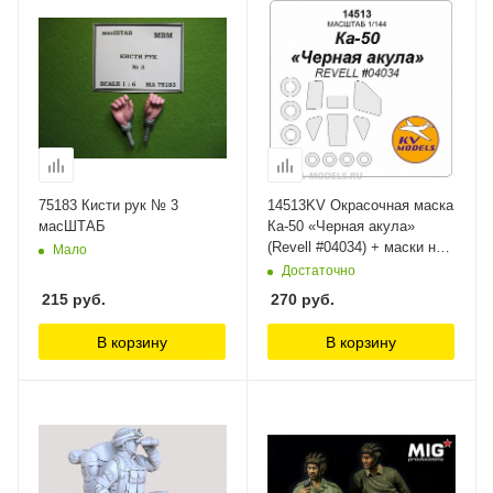
75183 Кисти рук № 3
14513KV Окрасочная маска
масШТАБ
Ка-50 «Черная акула»
(Revell #04034) + маски на
Мало
диски и колеса KV Models
Достаточно
215
руб.
270
руб.
В корзину
В корзину