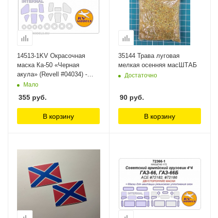
14513-1KV Окрасочная
35144 Трава луговая
маска Ка-50 «Черная
мелкая осенняя масШТАБ
акула» (Revell #04034) -
Достаточно
(двусторонние маски) +
Мало
маски на диски и колеса
355
руб.
90
руб.
KV Models
В корзину
В корзину