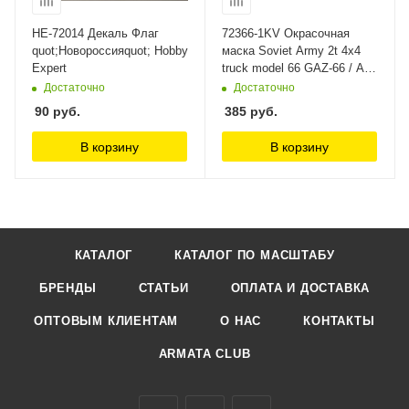
НЕ-72014 Декаль Флаг
72366-1KV Окрасочная
quot;Новороссияquot; Hobby
маска Soviet Army 2t 4x4
Expert
truck model 66 GAZ-66 / AC-
30 (66) /GAZ-66 with a van
Достаточно
Достаточно
body K66 (ACE #72182,
90
руб.
385
руб.
#72185, #72187) KV Models
В корзину
В корзину
КАТАЛОГ
КАТАЛОГ ПО МАСШТАБУ
БРЕНДЫ
СТАТЬИ
ОПЛАТА И ДОСТАВКА
ОПТОВЫМ КЛИЕНТАМ
О НАС
КОНТАКТЫ
ARMATA CLUB