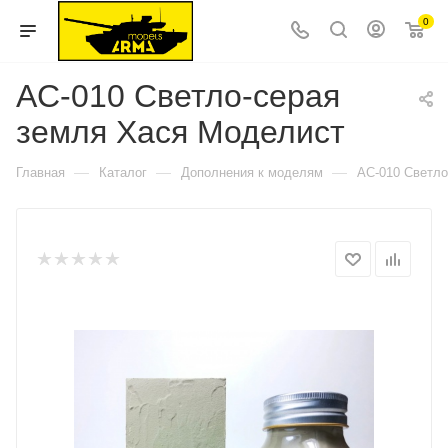
0
AC-010 Светло-серая
земля Хася Моделист
—
—
—
Главная
Каталог
Дополнения к моделям
AC-010 Светло