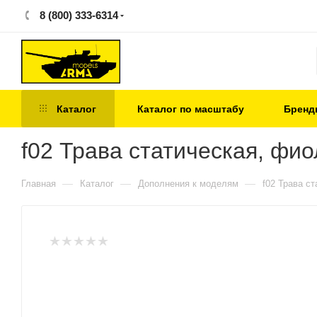
8 (800) 333-6314
Каталог
Каталог по масштабу
Бренд
f02 Трава статическая, фио
—
—
—
Главная
Каталог
Дополнения к моделям
f02 Трава с