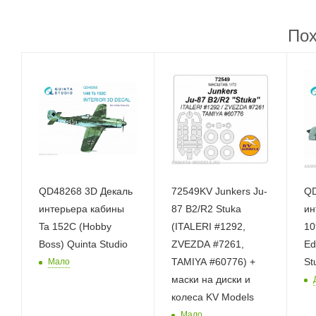
Пох
QD48268 3D Декаль
72549KV Junkers Ju-
QD
интерьера кабины
87 B2/R2 Stuka
ин
Ta 152C (Hobby
(ITALERI #1292,
10
Boss) Quinta Studio
ZVEZDA #7261,
Ed
TAMIYA #60776) +
St
Мало
маски на диски и
колеса KV Models
Мало