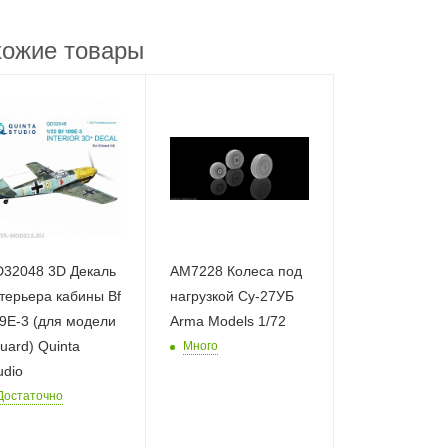
ожие товары
32048 3D Декаль
AM7228 Колеса под
терьера кабины Bf
нагрузкой Су-27УБ
9E-3 (для модели
Arma Models 1/72
uard) Quinta
Много
udio
Достаточно