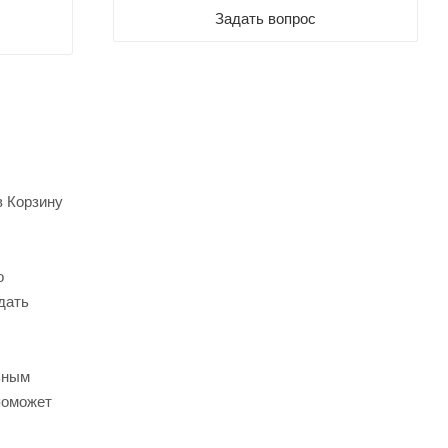
Задать вопрос
в Корзину
о
дать
ьным
поможет