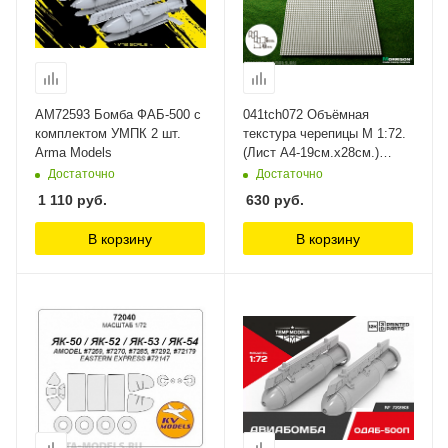
AM72593 Бомба ФАБ-500 с
041tch072 Объёмная
комплектом УМПК 2 шт.
текстура черепицы М 1:72.
Arma Models
(Лист А4-19см.х28см.)
Morrison
Достаточно
Достаточно
1 110
руб.
630
руб.
В корзину
В корзину