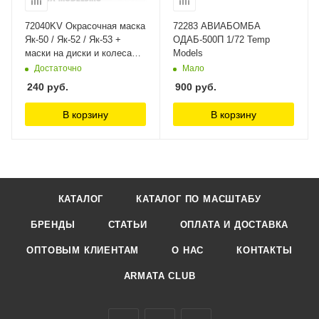
72040KV Окрасочная маска
72283 АВИАБОМБА
Як-50 / Як-52 / Як-53 +
ОДАБ-500П 1/72 Temp
маски на диски и колеса
Models
для моделей фирмы
Достаточно
Мало
AMODEL KV Models
240
руб.
900
руб.
В корзину
В корзину
КАТАЛОГ
КАТАЛОГ ПО МАСШТАБУ
БРЕНДЫ
СТАТЬИ
ОПЛАТА И ДОСТАВКА
ОПТОВЫМ КЛИЕНТАМ
О НАС
КОНТАКТЫ
ARMATA CLUB