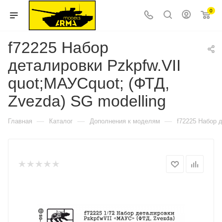
0
f72225 Набор
деталировки Pzkpfw.VII
quot;МАУСquot; (ФТД,
Zvezda) SG modelling
—
—
—
Главная
Каталог
Дополнения к моделям
f72225 Набор д