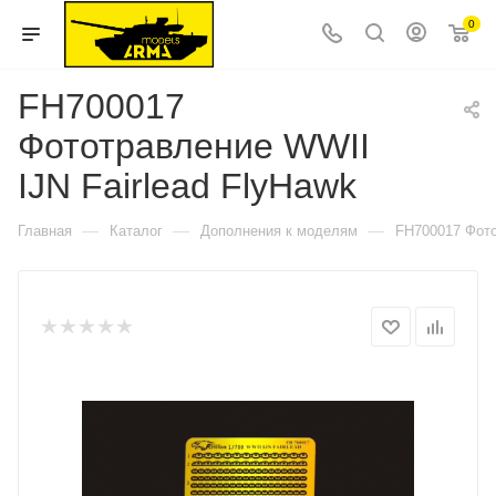
0
FH700017
Фототравление WWII
IJN Fairlead FlyHawk
—
—
—
Главная
Каталог
Дополнения к моделям
FH700017 Фото