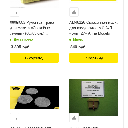
080trl003 Рулонная трава
AM48126 Окрасочная маска
для макета «Спокойная
для камуфляжа МИ-24П
зелень» (60х85 см.)
«Борт 27» Arma Models
Morrison
Достаточно
Много
3 395
руб.
840
руб.
В корзину
В корзину