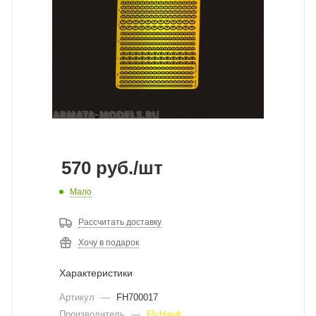
570
руб.
/шт
Мало
Рассчитать доставку
Хочу в подарок
Характеристики
Артикул
—
FH700017
Производитель
—
FlyHawk