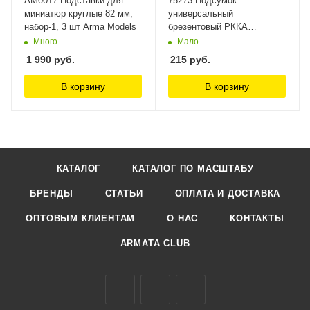
AM0017 Подставки для
75273 Подсумок
миниатюр круглые 82 мм,
универсальный
набор-1, 3 шт Arma Models
брезентовый РККА
масШТАБ
Много
Мало
1 990
руб.
215
руб.
В корзину
В корзину
КАТАЛОГ
КАТАЛОГ ПО МАСШТАБУ
БРЕНДЫ
СТАТЬИ
ОПЛАТА И ДОСТАВКА
ОПТОВЫМ КЛИЕНТАМ
О НАС
КОНТАКТЫ
ARMATA CLUB