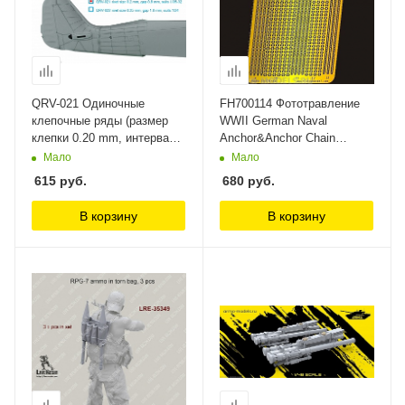
QRV-021 Одиночные
FH700114 Фототравление
клепочные ряды (размер
WWII German Naval
клепки 0.20 mm, интервал
Anchor&Anchor Chain
0.8 mm), цвет черный
FlyHawk
Мало
Мало
Quinta Studio
615
руб.
680
руб.
В корзину
В корзину