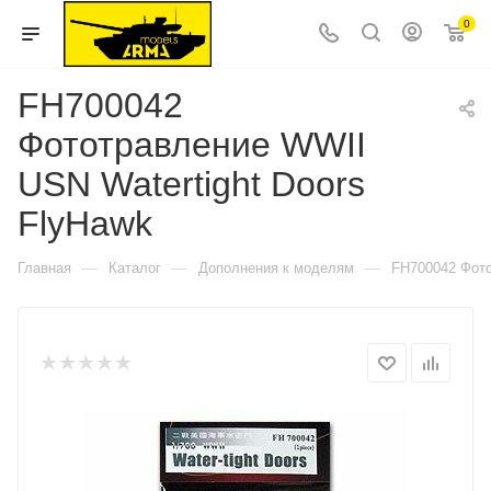
0
FH700042
Фототравление WWII
USN Watertight Doors
FlyHawk
—
—
—
Главная
Каталог
Дополнения к моделям
FH700042 Фото