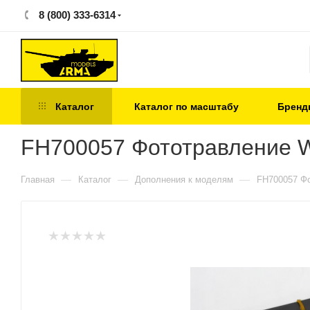
8 (800) 333-6314
Каталог
Каталог по масштабу
Бренд
FH700057 Фототравление WW
—
—
—
Главная
Каталог
Дополнения к моделям
FH700057 Фо