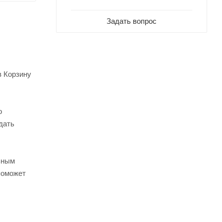
Задать вопрос
в Корзину
о
дать
ьным
поможет