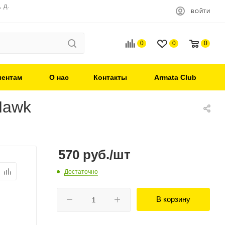
 д.
ВОЙТИ
0
0
0
иентам
О нас
Контакты
Armata Club
Hawk
570
руб.
/шт
Достаточно
В корзину