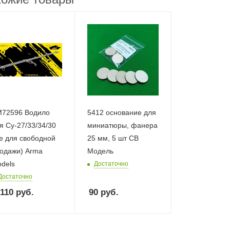
72596 Водило
5412 основание для
я Су-27/33/34/30
миниатюры, фанера
е для свободной
25 мм, 5 шт СВ
одажи) Arma
Модель
dels
Достаточно
Достаточно
 110
руб.
90
руб.