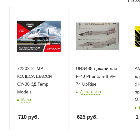
72302-2TMP
URS488 Декали для
AM
КОЛЕСА ШАССИ
F-4J Phantom-II VF-
дл
СУ-30 3Д Temp
74 UpRise
(Н
Models
пр
Достаточно
Mo
Мало
710
руб.
625
руб.
1