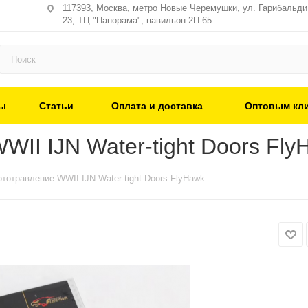
117393, Москва, метро Новые Черемушки, ул. Гарибальди,
23, ТЦ "Панорама", павильон 2П-65.
ы
Статьи
Оплата и доставка
Оптовым кл
II IJN Water-tight Doors Fly
тотравление WWII IJN Water-tight Doors FlyHawk