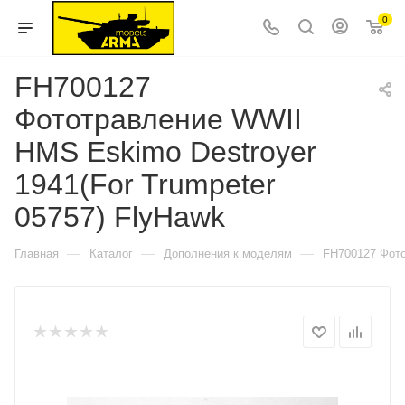
0
FH700127
Фототравление WWII
HMS Eskimo Destroyer
1941(For Trumpeter
05757) FlyHawk
—
—
—
Главная
Каталог
Дополнения к моделям
FH700127 Фото