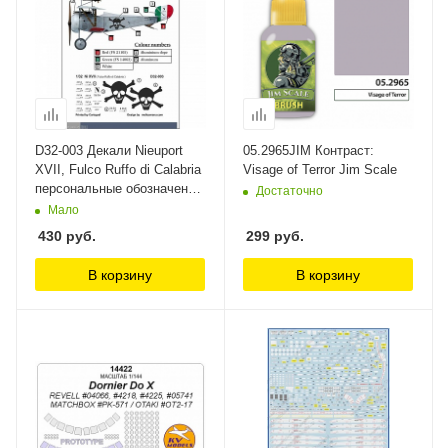
D32-003 Декали Nieuport
05.2965JIM Контраст:
XVII, Fulco Ruffo di Calabria
Visage of Terror Jim Scale
персональные обозначения
Достаточно
Copper State Models
Мало
430
руб.
299
руб.
В корзину
В корзину