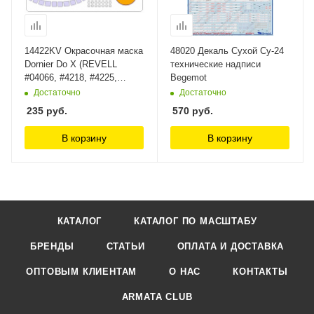
14422KV Окрасочная маска
48020 Декаль Сухой Су-24
Dornier Do X (REVELL
технические надписи
#04066, #4218, #4225,
Begemot
#05741 / Matchbox #PK-571
Достаточно
Достаточно
/ Otaki #OT2-17) + маски по
235
руб.
570
руб.
прототипу KV Models
В корзину
В корзину
КАТАЛОГ
КАТАЛОГ ПО МАСШТАБУ
БРЕНДЫ
СТАТЬИ
ОПЛАТА И ДОСТАВКА
ОПТОВЫМ КЛИЕНТАМ
О НАС
КОНТАКТЫ
ARMATA CLUB