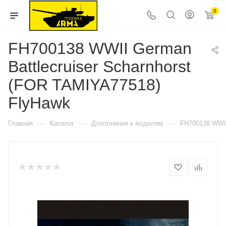
0
FH700138 WWII German
Battlecruiser Scharnhorst
(FOR TAMIYA77518)
FlyHawk
—
—
—
Главная
Каталог
Дополнения к моделям
FH700138 WWII