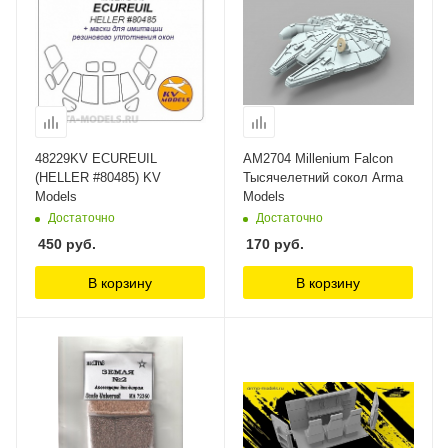
48229KV ECUREUIL
AM2704 Millenium Falcon
(HELLER #80485) KV
Тысячелетний сокол Arma
Models
Models
Достаточно
Достаточно
450
руб.
170
руб.
В корзину
В корзину