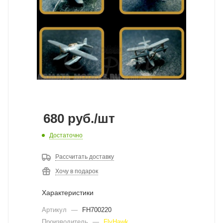
680
руб.
/шт
Достаточно
Рассчитать доставку
Хочу в подарок
Характеристики
Артикул
—
FH700220
Производитель
—
FlyHawk