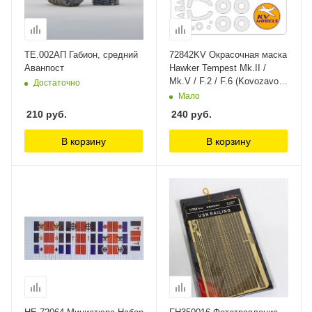
TE.002АП Габион, средний
72842KV Окрасочная маска
Аванпост
Hawker Tempest Mk.II /
Mk.V / F.2 / F.6 (Kovozavody
Достаточно
Prostejov #KPM0226,
Мало
#KPM0227, #KPM0228,
210
руб.
240
руб.
#KPM0252, #KPM0225,
#KPM0224, #KPM0223,
В корзину
В корзину
#KPM0222, #KPM0221,
#KPM0220, #KPM0219) +
маски на диски и колеса
KV Models