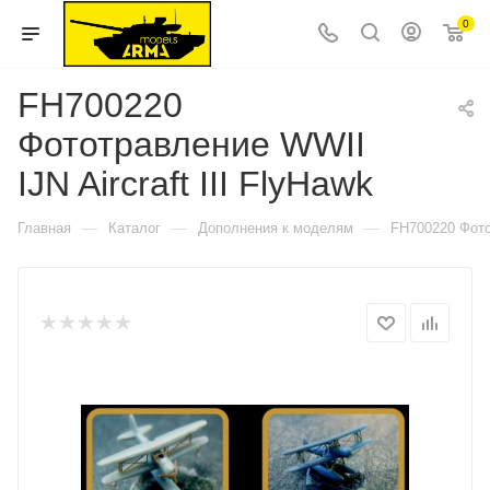
0
FH700220
Фототравление WWII
IJN Aircraft III FlyHawk
—
—
—
Главная
Каталог
Дополнения к моделям
FH700220 Фотот