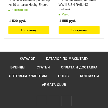
HE-72064 Миниатюра Набор
FH350016 Фототравление
из 10 флагов Hobby Expert
WW II USN RAILING
FlyHawk
Достаточно
Мало
1 520
руб.
1 555
руб.
В корзину
В корзину
КАТАЛОГ
КАТАЛОГ ПО МАСШТАБУ
БРЕНДЫ
СТАТЬИ
ОПЛАТА И ДОСТАВКА
ОПТОВЫМ КЛИЕНТАМ
О НАС
КОНТАКТЫ
ARMATA CLUB