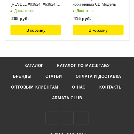
(REVELL #03924, #63924,
коричневый СВ Модель
#04639 / Airfix #03066) +
Достаточно
Достаточно
маски на диски и колеса
265
руб.
415
руб.
KV Models
В корзину
В корзину
КАТАЛОГ
КАТАЛОГ ПО МАСШТАБУ
БРЕНДЫ
СТАТЬИ
ОПЛАТА И ДОСТАВКА
ОПТОВЫМ КЛИЕНТАМ
О НАС
КОНТАКТЫ
ARMATA CLUB