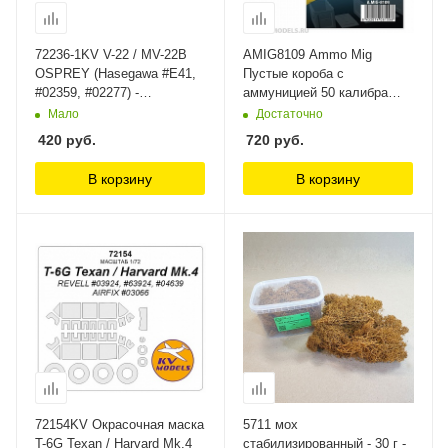
72236-1KV V-22 / MV-22B
AMIG8109 Ammo Mig
OSPREY (Hasegawa #E41,
Пустые короба с
#02359, #02277) -
аммуницией 50 калибра
Двусторонние маски +
1/35 .50 CAL EMPTY
Мало
Достаточно
маски на диски и колеса
AMMUNITION BOXES
420
руб.
720
руб.
KV Models
Ammo Mig 1/35
В корзину
В корзину
72154KV Окрасочная маска
5711 мох
T-6G Texan / Harvard Mk.4
стабилизированный - 30 г -