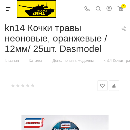
0
kn14 Кочки травы
неоновые, оранжевые /
12мм/ 25шт. Dasmodel
—
—
—
Главная
Каталог
Дополнения к моделям
kn14 Кочки тр