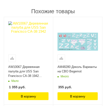
Похожие товары
AW10067 Деревянная
AM48280 Деколь Варианты
палуба для USS San
на СВО Begemot
Francisco CA-38 1942
Много
ArtWox Model
Мало
1 355
руб.
355
руб.
В корзину
В корзину