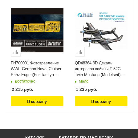
FH700001 Фототравление
QD48364 3D Декаль
WWII German Naval Cruiser
интерьера кабины F-82G
Prinz Eugen(For Tamiya
Twin Mustang (Modelsvit)
31805) FlyHawk
Quinta Studio
Достаточно
Мало
2 215
руб.
1 235
руб.
В корзину
В корзину
КАТАЛОГ
КАТАЛОГ ПО МАСШТАБУ