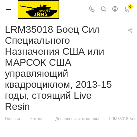
0
LRM35018 Боец Сил
Специального
Назначения США или
МАРСОК США
управляющий
квадроциклом, 2013-15
годы, стоящий Live
Resin
—
—
—
Главная
Каталог
Дополнения к моделям
LRM35018 Боец