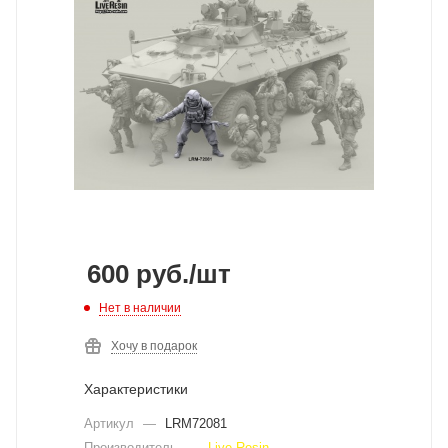
600
руб.
/шт
Нет в наличии
Хочу в подарок
Характеристики
Артикул
—
LRM72081
Производитель
—
Live Resin