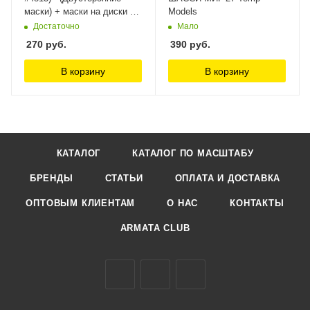
маски) + маски на диски и
Models
колеса KV Models
Достаточно
Мало
270
руб.
390
руб.
В корзину
В корзину
КАТАЛОГ
КАТАЛОГ ПО МАСШТАБУ
БРЕНДЫ
СТАТЬИ
ОПЛАТА И ДОСТАВКА
ОПТОВЫМ КЛИЕНТАМ
О НАС
КОНТАКТЫ
ARMATA CLUB