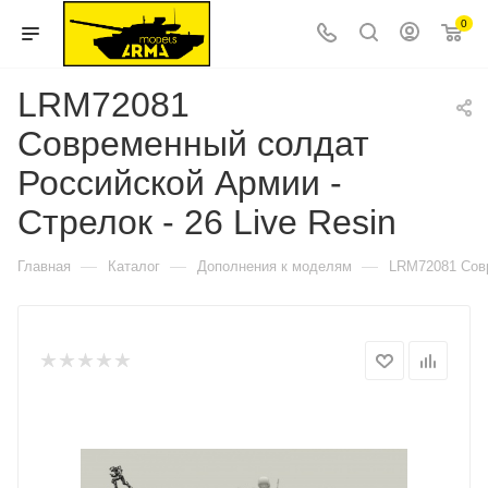
0
LRM72081
Современный солдат
Российской Армии -
Стрелок - 26 Live Resin
—
—
—
Главная
Каталог
Дополнения к моделям
LRM72081 Совр