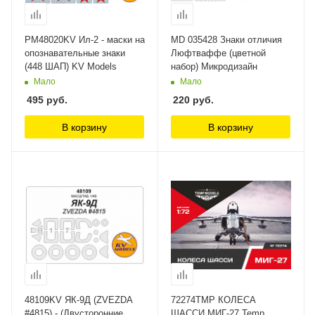
PM48020KV Ил-2 - маски на
MD 035428 Знаки отличия
опознавательные знаки
Люфтваффе (цветной
(448 ШАП) KV Models
набор) Микродизайн
Мало
Мало
495
руб.
220
руб.
В корзину
В корзину
48109KV ЯК-9Д (ZVEZDA
72274TMP КОЛЕСА
#4815) - (Двусторонние
ШАССИ МИГ-27 Temp