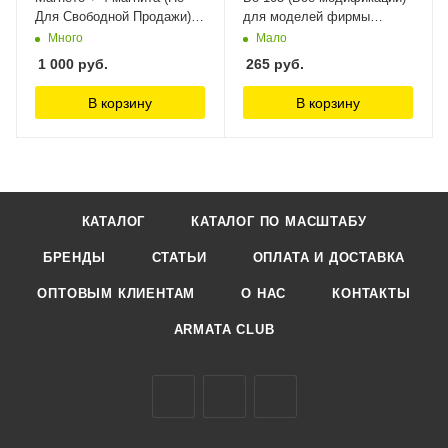
Для Свободной Продажи)
для моделей фирмы
Arma Models 1/48
AMODEL / EASTERN
Много
Мало
EXPRESS KV Models
1 000
руб.
265
руб.
В корзину
В корзину
КАТАЛОГ
КАТАЛОГ ПО МАСШТАБУ
БРЕНДЫ
СТАТЬИ
ОПЛАТА И ДОСТАВКА
ОПТОВЫМ КЛИЕНТАМ
О НАС
КОНТАКТЫ
ARMATA CLUB