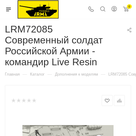
0
LRM72085
Современный солдат
Российской Армии -
командир Live Resin
—
—
—
Главная
Каталог
Дополнения к моделям
LRM72085 Совр