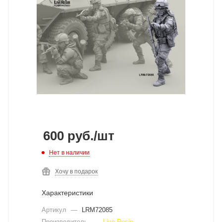
600
руб.
/шт
Нет в наличии
Хочу в подарок
Характеристики
Артикул
—
LRM72085
Производитель
—
Live Resin