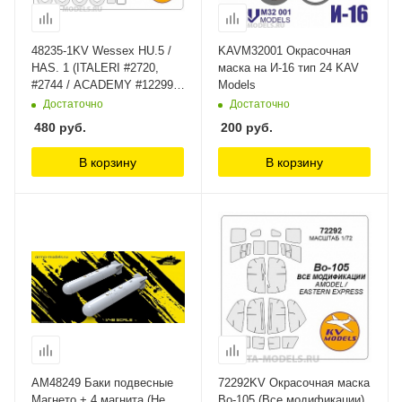
48235-1KV Wessex HU.5 /
KAVM32001 Окрасочная
HAS. 1 (ITALERI #2720,
маска на И-16 тип 24 KAV
#2744 / ACADEMY #12299) -
Models
(Двусторонние маски) +
Достаточно
Достаточно
маски на диски и колеса
480
руб.
200
руб.
KV Models
В корзину
В корзину
AM48249 Баки подвесные
72292KV Окрасочная маска
Магнето + 4 магнита (Не
Bo-105 (Все модификации)