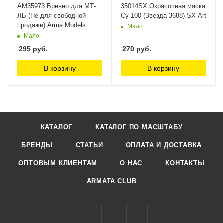
AM35973 Бревно для МТ-
35014SX Окрасочная маска
ЛБ (Не для свободной
Су-100 (Звезда 3688) SX-Art
продажи) Arma Models
Мало
Мало
295
руб.
270
руб.
В корзину
В корзину
КАТАЛОГ
КАТАЛОГ ПО МАСШТАБУ
БРЕНДЫ
СТАТЬИ
ОПЛАТА И ДОСТАВКА
ОПТОВЫМ КЛИЕНТАМ
О НАС
КОНТАКТЫ
ARMATA CLUB