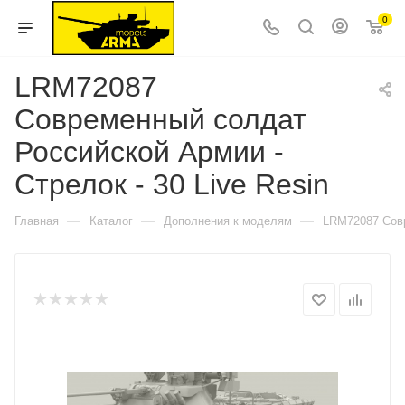
0
LRM72087
Современный солдат
Российской Армии -
Стрелок - 30 Live Resin
—
—
—
Главная
Каталог
Дополнения к моделям
LRM72087 Совр