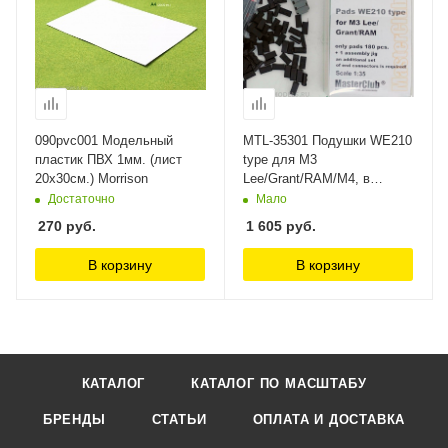
090pvc001 Модельный
MTL-35301 Подушки WE210
пластик ПВХ 1мм. (лист
type для M3
20х30см.) Morrison
Lee/Grant/RAM/M4, в
ноборе только 180 подушек
Достаточно
Мало
MasterClub
270
руб.
1 605
руб.
В корзину
В корзину
КАТАЛОГ
КАТАЛОГ ПО МАСШТАБУ
БРЕНДЫ
СТАТЬИ
ОПЛАТА И ДОСТАВКА