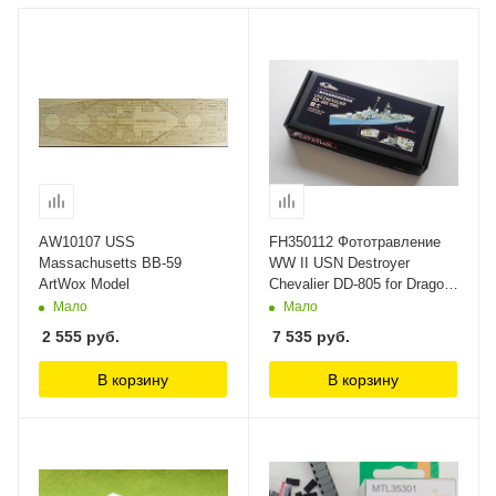
AW10107 USS
FH350112 Фототравление
Massachusetts BB-59
WW II USN Destroyer
ArtWox Model
Chevalier DD-805 for Dragon
1046 FlyHawk
Мало
Мало
2 555
руб.
7 535
руб.
В корзину
В корзину