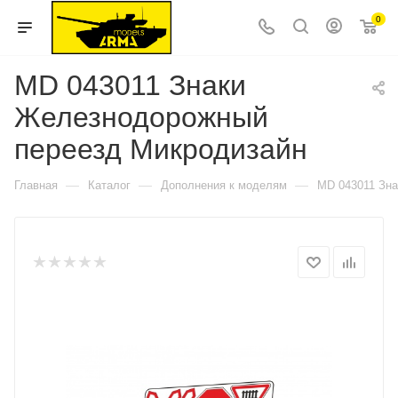
0
MD 043011 Знаки
Железнодорожный
переезд Микродизайн
—
—
—
Главная
Каталог
Дополнения к моделям
MD 043011 Зн