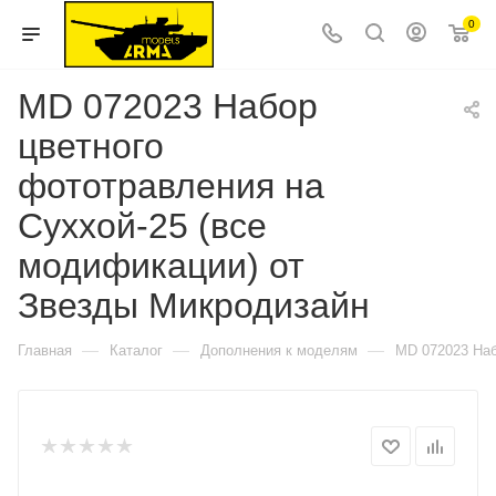
0
MD 072023 Набор
цветного
фототравления на
Суххой-25 (все
модификации) от
Звезды Микродизайн
—
—
—
Главная
Каталог
Дополнения к моделям
MD 072023 Наб