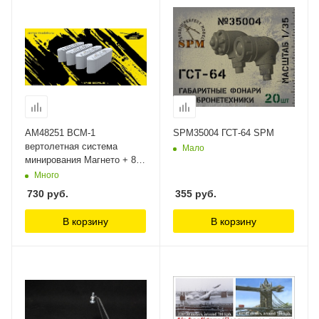
AM48251 ВСМ-1
SPM35004 ГСТ-64 SPM
вертолетная система
Мало
минирования Магнето + 8
магнитов (Не Для
Много
Свободной Продажи) Arma
730
руб.
355
руб.
Models 1/48
В корзину
В корзину